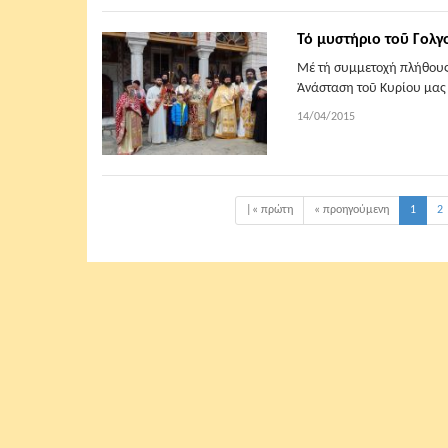
Τό μυστήριο τοῦ Γολγ
Μέ τή συμμετοχή πλήθους 
Ἀνάσταση τοῦ Κυρίου μας 
14/04/2015
|« πρώτη
« προηγούμενη
1
2