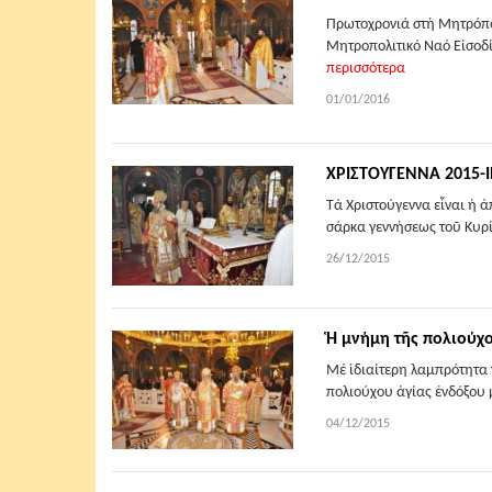
Πρωτοχρονιά στή Μητρόπο
Μητροπολιτικό Ναό Εἰσοδί
περισσότερα
01/01/2016
ΧΡΙΣΤΟΥΓΕΝΝΑ 2015
Τά Χριστούγεννα εἶναι ἡ
σάρκα γεννήσεως τοῦ Κυρί
26/12/2015
Ἡ μνήμη τῆς πολιούχ
Μέ ἰδιαίτερη λαμπρότητα 
πολιούχου ἁγίας ἐνδόξου 
04/12/2015