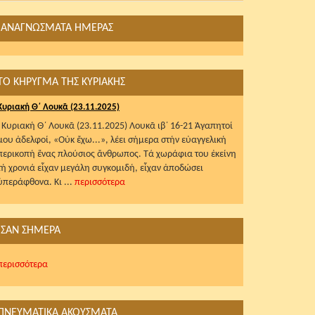
ΑΝΑΓΝΩΣΜΑΤΑ ΗΜΕΡΑΣ
ΤΟ ΚΗΡΥΓΜΑ ΤΗΣ ΚΥΡΙΑΚΗΣ
Κυριακή Θ΄ Λουκᾶ (23.11.2025)
Κυριακή Θ΄ Λουκᾶ (23.11.2025) Λουκᾶ ιβ΄ 16-21 Ἀγαπητοί
μου ἀδελφοί, «Οὐκ ἔχω...», λέει σήμερα στήν εὐαγγελική
περικοπή ἕνας πλούσιος ἄνθρωπος. Τά χωράφια του ἐκείνη
τή χρονιά εἶχαν μεγάλη συγκομιδή, εἶχαν ἀποδώσει
ὑπεράφθονα. Κι ...
περισσότερα
ΣΑΝ ΣΗΜΕΡΑ
περισσότερα
ΠΝΕΥΜΑΤΙΚΑ ΑΚΟΥΣΜΑΤΑ