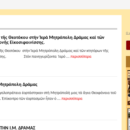
Ο 
 τῆς Θεοτόκου στήν Ἱερά Μητρόπολη Δράμας καί τῶν
ονῆς Εἰκοσιφοινίσσης.
ς Θεοτόκου στήν Ἱερά Μητρόπολη Δράμας καί τῶν κτητόρων τῆς
νίσσης. Στόν πανηγυρίζοντα Ἱερό ...
περισσότερα
 Μητρόπολη Δράμας
εγαλοπρέπεια ἑορτάστηκαν στή Μητρόπολή μας τά ἅγια Θεοφάνεια τοῦ
. Ἐπίκεντρο τῶν ἑορτασμῶν ἦταν ὁ ...
περισσότερα
ΤΗΝ Ι.Μ. ΔΡΑΜΑΣ