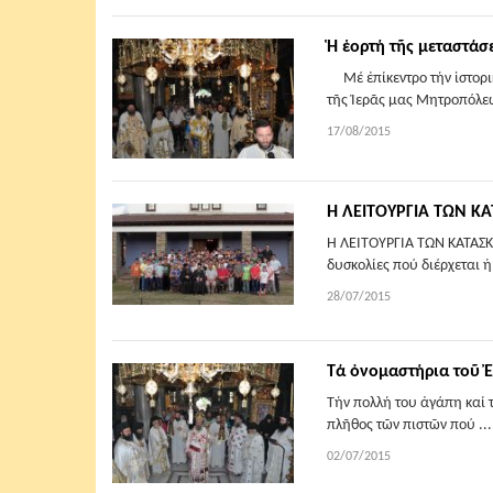
Ἡ ἑορτή τῆς μεταστάσ
Μέ ἐπίκεντρο τήν ἱστορικ
τῆς Ἱερᾶς μας Μητροπόλεω
17/08/2015
Η ΛΕΙΤΟΥΡΓΙΑ ΤΩΝ 
Η ΛΕΙΤΟΥΡΓΙΑ ΤΩΝ ΚΑΤΑΣΚ
δυσκολίες πού διέρχεται ἡ
28/07/2015
Τά ὀνομαστήρια τοῦ Ἐ
Τήν πολλή του ἀγάπη καί 
πλῆθος τῶν πιστῶν πού ..
02/07/2015