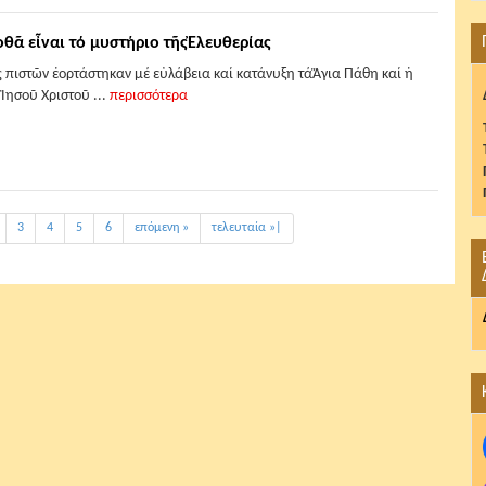
οθᾶ εἶναι τό μυστήριο τῆςἘλευθερίας
πιστῶν ἑορτάστηκαν μέ εὐλάβεια καί κατάνυξη τάἍγια Πάθη καί ἡ
Ἰησοῦ Χριστοῦ ...
περισσότερα
3
4
5
6
επόμενη »
τελευταία »|