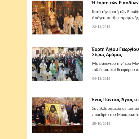
Ἡ ἑορτή τῶν Εἰσοδίω
Κατά τήν ἑορτή τῶν Εἰσοδ
ἀπόγευμα τῆς παραμονῆς 
23/11/2015
Ἑορτή Ἁγίου Γεωργίο
Σίψας Δράμας
Μέ ἐπίκεντρο τήν Ἱερά Μ
τοῦ ὁσίου καί θεοφόρου π
04/11/2015
Ένας Πόντιος Άγιος σ
Συνήλθε σήμερα σε τακτικ
προεδρία του Μακαριωτάτο
28/10/2015