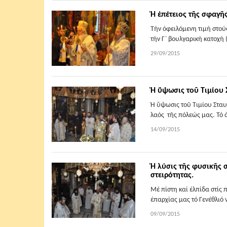
Ἡ ἐπέτειος τῆς σφαγῆ
Τήν ὀφειλόμενη τιμή στού
τήν Γ΄ βουλγαρική κατοχή 
29/09/2015
Ἡ ὕψωσις τοῦ Τιμίου
Ἡ ὕψωσις τοῦ Τιμίου Σταυ
λαός τῆς πόλεώς μας. Τό 
14/09/2015
Ἡ λύσις τῆς φυσικῆ
στειρότητας.
Μέ πίστη καί ἐλπίδα στίς 
ἐπαρχίας μας τό Γενέθλιό ν
09/09/2015