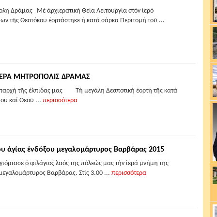
λη Δράμας Μέ ἀρχιερατική Θεία Λειτουργία στόν ἱερό
ων τῆς Θεοτόκου ἑορτάστηκε ἡ κατά σάρκα Περιτομή τοῦ ...
-ΙΕΡΑ ΜΗΤΡΟΠΟΛΙΣ ΔΡΑΜΑΣ
 ἀπαρχή τῆς ἐλπίδας μας Τή μεγάλη Δεσποτική ἑορτή τῆς κατά
ου καί Θεοῦ ...
περισσότερα
ου ἁγίας ἐνδόξου μεγαλομάρτυρος Βαρβάρας 2015
γιόρτασε ὁ φιλάγιος λαός τῆς πόλεώς μας τήν ἱερά μνήμη τῆς
μεγαλομάρτυρος Βαρβάρας. Στίς 3.00 ...
περισσότερα