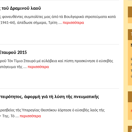
ς τοῦ Δραμινοῦ λαοῦ
ς φονευθέντες συμπολίτες μας ἀπό τά Βουλγαρικά στρατεύματα κατά
(1941-44), ἀπέδωσε σήμερα, Τρίτη ...
περισσότερα
 Σταυροῦ 2015
ροῦ Τόν Τίμιο Σταυρό μέ εὐλάβεια καί πίστη προσκύνησε ὁ εὐσεβής
ἀπόγευμα τῆς ...
περισσότερα
ς στειρότητος, ἀφορμή γιά τή λύση τῆς πνευματικῆς
πρεσβεῖες τῆς Ὑπεραγίας Θεοτόκου ἑόρτασε ὁ εὐσεβής λαός τῆς
 Της. Τό ...
περισσότερα