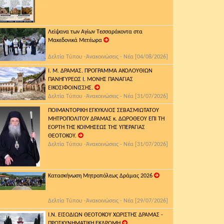
Λείψανα των Αγίων Τεσσαράκοντα στα
Μακεδονικά Μετέωρα
Δελτία Τύπου -Ἀνακοινώσεις - Νέα [04/08/2026]
Ι. Μ. ΔΡΑΜΑΣ. ΠΡΟΓΡΑΜΜΑ ΑΚΟΛΟΥΘΙΩΝ
ΠΑΝΗΓΥΡΕΩΣ Ι. ΜΟΝΗΣ ΠΑΝΑΓΙΑΣ
ΕΙΚΟΣΙΦΟΙΝΙΣΣΗΣ.
Δελτία Τύπου -Ἀνακοινώσεις - Νέα [31/07/2026]
ΠΟΙΜΑΝΤΟΡΙΚΗ ΕΓΚΥΚΛΙΟΣ ΣΕΒΑΣΜΙΩΤΑΤΟΥ
ΜΗΤΡΟΠΟΛΙΤΟΥ ΔΡΑΜΑΣ κ. ΔΩΡΟΘΕΟΥ ΕΠΙ ΤΗ
ΕΟΡΤΗ ΤΗΣ ΚΟΙΜΗΣΕΩΣ ΤΗΣ ΥΠΕΡΑΓΙΑΣ
ΘΕΟΤΟΚΟΥ.
Δελτία Τύπου -Ἀνακοινώσεις - Νέα [31/07/2026]
Κατασκήνωση Μητροπόλεως Δράμας 2026
Δελτία Τύπου -Ἀνακοινώσεις - Νέα [29/07/2026]
Ι.Ν. ΕΙΣΟΔΙΩΝ ΘΕΟΤΟΚΟΥ ΧΩΡΙΣΤΗΣ ΔΡΑΜΑΣ -
ΠΡΟΣΚΥΝΗΜΑΤΙΚΗ ΕΚΔΡΟΜΗ