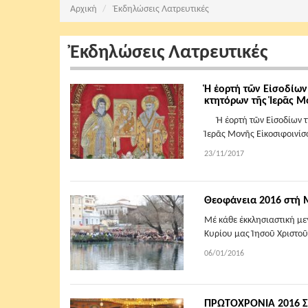
Αρχική
Ἐκδηλώσεις Λατρευτικές
Ἐκδηλώσεις Λατρευτικές
Ἡ ἑορτή τῶν Εἰσοδίων
κτητόρων τῆς Ἱερᾶς Μ
Ἡ ἑορτή τῶν Εἰσοδίων τῆ
Ἱερᾶς Μονῆς Εἰκοσιφοι
23/11/2017
Θεοφάνεια 2016 στή
Μέ κάθε ἐκκλησιαστική μ
Κυρίου μας Ἰησοῦ Χριστοῦ
06/01/2016
ΠΡΩΤΟΧΡΟΝΙΑ 2016 Σ