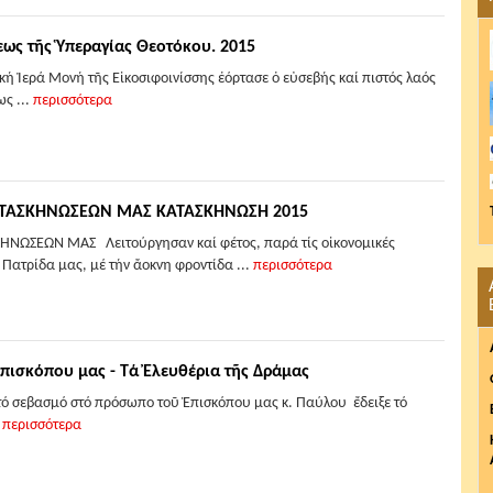
εως τῆς Ὑπεραγίας Θεοτόκου. 2015
ή Ἱερά Μονή τῆς Εἰκοσιφοινίσσης ἑόρτασε ὁ εὐσεβής καί πιστός λαός
ς ...
περισσότερα
ΚΑΤΑΣΚΗΝΩΣΕΩΝ ΜΑΣ ΚΑΤΑΣΚΗΝΩΣΗ 2015
ΗΝΩΣΕΩΝ ΜΑΣ Λειτούργησαν καί φέτος, παρά τίς οἰκονομικές
 Πατρίδα μας, μέ τήν ἄοκνη φροντίδα ...
περισσότερα
πισκόπου μας - Τά Ἐλευθέρια τῆς Δράμας
τό σεβασμό στό πρόσωπο τοῦ Ἐπισκόπου μας κ. Παύλου ἔδειξε τό
.
περισσότερα