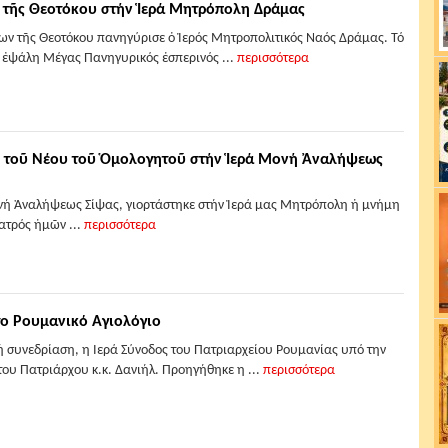
ν τῆς Θεοτόκου στήν Ἱερά Μητρόπολη Δράμας
ίων τῆς Θεοτόκου πανηγύρισε ὁ Ἱερός Μητροπολιτικός Ναός Δράμας. Τό
ἐψάλη Μέγας Πανηγυρικός ἑσπερινός ...
περισσότερα
υ τοῦ Νέου τοῦ Ὁμολογητοῦ στήν Ἱερά Μονή Ἀναλήψεως
ονή Ἀναλήψεως Σίψας, γιορτάστηκε στήν Ἱερά μας Μητρόπολη ἡ μνήμη
ατρός ἡμῶν ...
περισσότερα
το Ρουμανικό Αγιολόγιο
ή συνεδρίαση, η Ιερά Σύνοδος του Πατριαρχείου Ρουμανίας υπό την
υ Πατριάρχου κ.κ. Δανιήλ. Προηγήθηκε η ...
περισσότερα