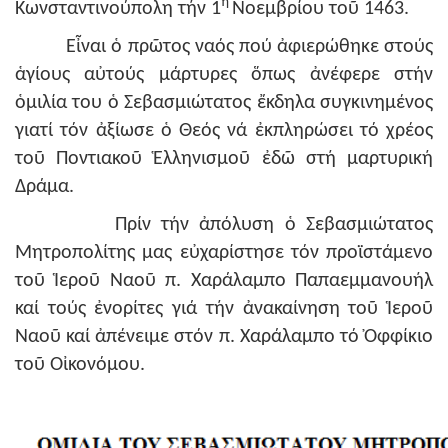
η
Κωνσταντινούπολη τήν 1
Νοεμβρίου τοῦ 1463.
Εἶναι ὁ πρῶτος ναός πού ἀφιερώθηκε στούς
ἁγίους αὐτούς μάρτυρες ὅπως ἀνέφερε στήν
ὁμιλία του ὁ Σεβασμιώτατος ἔκδηλα συγκινημένος
γιατί τόν ἀξίωσε ὁ Θεός νά ἐκπληρώσει τό χρέος
τοῦ Ποντιακοῦ Ἑλληνισμοῦ ἐδῶ στή μαρτυρική
Δράμα.
Πρίν τήν ἀπόλυση ὁ Σεβασμιώτατος
Μητροπολίτης μας εὐχαρίστησε τόν προϊστάμενο
τοῦ Ἱεροῦ Ναοῦ π. Χαράλαμπο Παπαεμμανουήλ
καί τούς ἐνορίτες γιά τήν ἀνακαίνηση τοῦ Ἱεροῦ
Ναοῦ καί ἀπένειμε στόν π. Χαράλαμπο τό Ὀφφίκιο
τοῦ Οἰκονόμου.