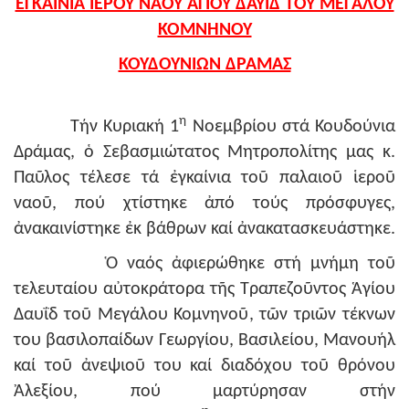
ΕΓΚΑΙΝΙΑ ΙΕΡΟΥ ΝΑΟΥ ΑΓΙΟΥ ΔΑΥΪΔ ΤΟΥ ΜΕΓΑΛΟΥ
ΚΟΜΝΗΝΟΥ
ΚΟΥΔΟΥΝΙΩΝ ΔΡΑΜΑΣ
η
Τήν Κυριακή 1
Νοεμβρίου στά Κουδούνια
Δράμας, ὁ Σεβασμιώτατος Μητροπολίτης μας κ.
Παῦλος τέλεσε τά ἐγκαίνια τοῦ παλαιοῦ ἱεροῦ
ναοῦ, πού χτίστηκε ἀπό τούς πρόσφυγες,
ἀνακαινίστηκε ἐκ βάθρων καί ἀνακατασκευάστηκε.
Ὁ ναός ἀφιερώθηκε στή μνήμη τοῦ
τελευταίου αὐτοκράτορα τῆς Τραπεζοῦντος Ἁγίου
Δαυΐδ τοῦ Μεγάλου Κομνηνοῦ, τῶν τριῶν τέκνων
του βασιλοπαίδων Γεωργίου, Βασιλείου, Μανουήλ
καί τοῦ ἀνεψιοῦ του καί διαδόχου τοῦ θρόνου
Ἀλεξίου, πού μαρτύρησαν στήν