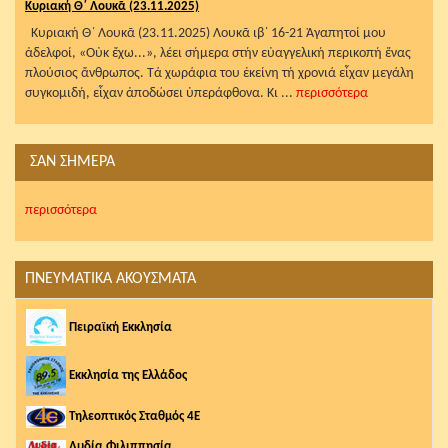
Κυριακή Θ΄ Λουκᾶ (23.11.2025)
Κυριακή Θ΄ Λουκᾶ (23.11.2025) Λουκᾶ ιβ΄ 16-21 Ἀγαπητοί μου
ἀδελφοί, «Οὐκ ἔχω...», λέει σήμερα στήν εὐαγγελική περικοπή ἕνας
πλούσιος ἄνθρωπος. Τά χωράφια του ἐκείνη τή χρονιά εἶχαν μεγάλη
συγκομιδή, εἶχαν ἀποδώσει ὑπεράφθονα. Κι ...
περισσότερα
ΣΑΝ ΣΗΜΕΡΑ
περισσότερα
ΠΝΕΥΜΑΤΙΚΑ ΑΚΟΥΣΜΑΤΑ
Πειραϊκή Εκκλησία
Εκκλησία της Ελλάδος
Τηλεοπτικός Σταθμός 4Ε
Λυδία Φιλιππησία