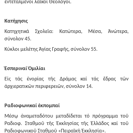
ἐντεταλμένοι λαϊκοί Θεολόγοι.
Κατήχησις
Κατηχητικά Σχολεῖα: Κατώτερα, Μέσα, Ἀνώτερα,
σύνολον 45.
Κύκλοι μελέτης Ἁγίας Γραφῆς, σύνολον 55.
Ἑσπεριναί
Ὁμιλίαι
Εἰς τάς ἐνορίας τῆς Δράμας καί τάς ἕδρας τῶν
ἀρχιερατικῶν περιφερειῶν, σύνολον 14.
Ραδιοφωνικαί ἐκπομπαί
Μέσῳ ἀναμεταδότoυ μεταδίδεται τό πρόγραμμα τοῦ
Ραδιοφ. Σταθμοῦ τῆς Ἐκκλησίας τῆς Ἑλλάδος καί τοῦ
Ραδιοφωνικοῦ Σταθμοῦ «Πειραϊκή Ἐκκλησία».