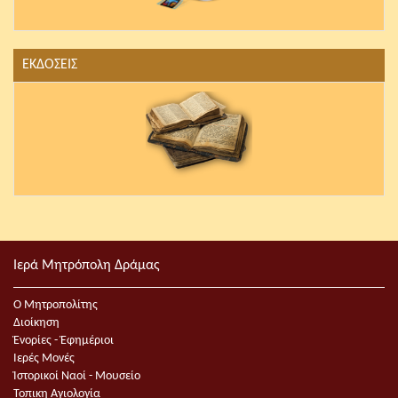
ΕΚΔΟΣΕΙΣ
Ιερά Μητρόπολη Δράμας
Ο Μητροπολίτης
Διοίκηση
Ἐνορίες - Ἐφημέριοι
Ιερές Μονές
Ἱστορικοί Ναοί - Μουσείο
Τοπικη Αγιολογία