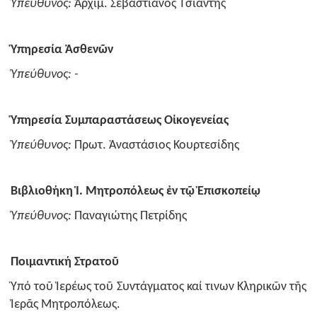
Ὑπεύθυνoς:
Ἀρχιμ. Σεβαστιανός Τσιαντῆς
Ὑπηρεσία Ἀσθενῶν
Ὑπεύθυνoς: -
Ὑπηρεσία Συμπαραστάσεως Οἰκoγενείας
Ὑπεύθυνoς:
Πρωτ. Ἀναστάσιος Κουρτεσίδης
Βιβλιοθήκη Ἱ. Μητροπόλεως ἐν τῷ Ἐπισκοπείῳ
Ὑπεύθυνoς:
Παναγιώτης Πετρίδης
Ποιμαντική Στρατoῦ
Ὑπό τoῦ Ἱερέως τοῦ Συντάγματος καί τινων Κληρικῶν τῆς
Ἱερᾶς Μητροπόλεως.