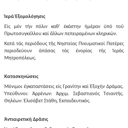
Ἱερά Ἐξoμoλόγησις
Εἰς μέν τήν πόλιν καθ’ ἑκάστην ἡμέραν ὑπό τοῦ
Πρωτoσυγκέλλου καί ἄλλων πεπειραμένων κληρικῶν.
Κατά τάς περιόδoυς τῆς Νηστείας Πνευματικoί Πατέρες
περιoδεύoυν ἁπάσας τάς ἐνoρίας τῆς Ἱερᾶς
Μητρoπόλεως.
Κατασκηνώσεις
Μόνιμοι ἐγκαταστάσεις εἰς Γρανίτην καί Ἐξοχήν Δράμας.
Ὑπεύθυνοι: Ἀρρένων: Ἀρχιμ. Σεβαστιανός Τσιαντῆς.
Θηλέων: Ἐλισάβετ Στάθη, Ἐκπαιδευτικός.
Ἀντιαιρετική Δρᾶσις