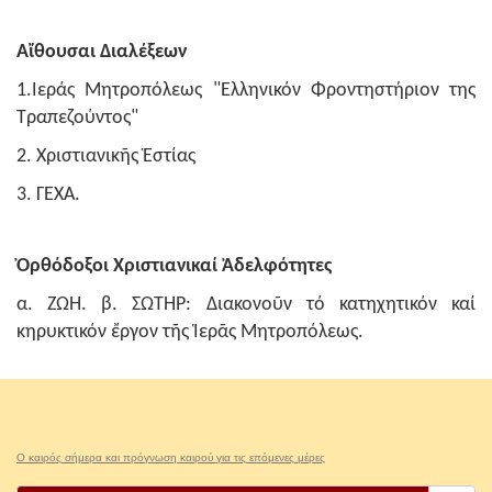
Αἴθoυσαι Διαλέξεων
1.Ιεράς Μητροπόλεως "Ελληνικόν Φροντηστήριον της
Τραπεζούντος"
2. Χριστιανικῆς Ἑστίας
3. ΓΕΧΑ.
Ὀρθόδοξοι Χριστιανικαί Ἀδελφότητες
α. ΖΩΗ. β. ΣΩΤΗΡ: Διακονοῦν τό κατηχητικόν καί
κηρυκτικόν ἔργον τῆς Ἱερᾶς Μητροπόλεως.
Ο καιρός σήμερα και πρόγνωση καιρού για τις επόμενες μέρες