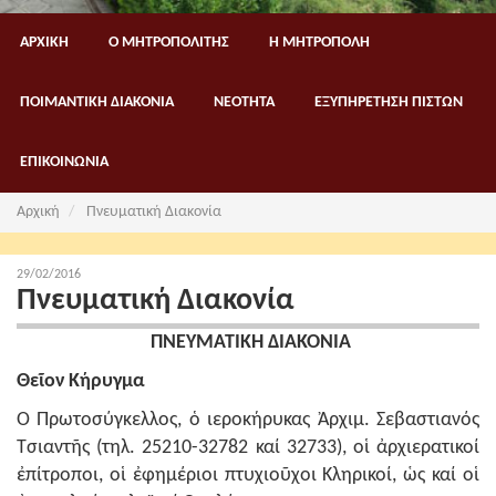
ΑΡΧΙΚΗ
Ο ΜΗΤΡΟΠΟΛΙΤΗΣ
Η ΜΗΤΡΟΠΟΛΗ
ΠΟΙΜΑΝΤΙΚΗ ΔΙΑΚΟΝΙΑ
ΝΕΟΤΗΤΑ
ΕΞΥΠΗΡΕΤΗΣΗ ΠΙΣΤΩΝ
ΕΠΙΚΟΙΝΩΝΙΑ
Αρχική
Πνευματική Διακονία
29/02/2016
Πνευματική Διακονία
ΠΝΕΥΜΑΤIΚΗ ΔIΑΚΟΝIΑ
Θεῖoν Κήρυγμα
Ὁ Πρωτoσύγκελλoς, ὁ ιεροκήρυκας Ἀρχιμ. Σεβαστιανός
Τσιαντῆς (τηλ. 25210-32782 καί 32733), οἱ ἀρχιερατικοί
ἐπίτροποι, οἱ ἐφημέριοι πτυχιοῦχοι Κληρικοί, ὡς καί οἱ