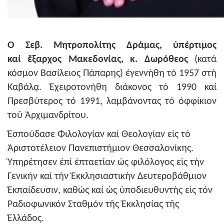
Ο Σεβ. Μητροπολ
ί
της Δρ
ά
μας,
ὑ
π
έ
ρτιμος
κα
ί
ἔ
ξαρχος Μακεδον
ί
ας, κ.
Δωρόθεος
(κατά
κόσμον Βασίλειος Πάπαρης) ἐγεννήθη τό 1957 στή
Καβάλᾳ. Ἐχειροτονήθη διάκονος τό 1990 καί
Πρεσβύτερος τό 1991, λαμβάνοντας τό ὀφφίκιον
τοῦ Ἀρχιμανδρίτου.
Ἐσπούδασε Φιλολογίαν καί Θεολογίαν εἰς τό
Ἀριστοτέλειον Πανεπιστήμιον Θεσσαλονίκης.
Ὑπηρέτησεν ἐπί ἑπταετίαν ὡς φιλόλογος εἰς τήν
Γενικήν καί τήν Ἐκκλησιαστικήν Δευτεροβάθμιον
Ἐκπαίδευσιν, καθώς καί ὡς ὑποδιευθυντής εἰς τόν
Ραδιοφωνικόν Σταθμόν τῆς Ἐκκλησίας τῆς
Ἑλλάδος.