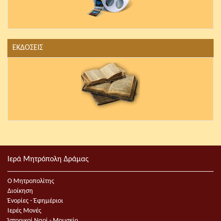
ΕΚΔΟΣΕΙΣ
Ιερά Μητρόπολη Δράμας
Ο Μητροπολίτης
Διοίκηση
Ἐνορίες - Ἐφημέριοι
Ιερές Μονές
Ἱστορικοί Ναοί - Μουσείο