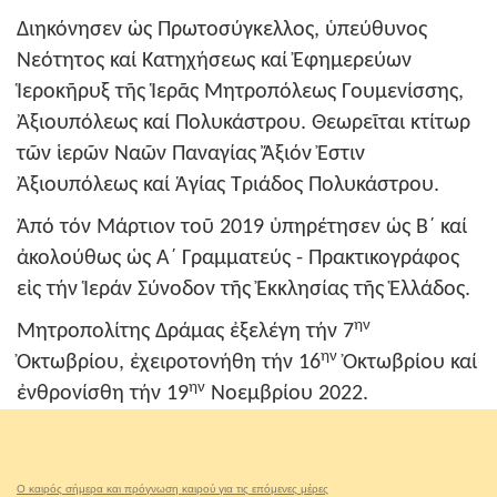
Διηκόνησεν ὡς Πρωτοσύγκελλος, ὑπεύθυνος
Νεότητος καί Κατηχήσεως καί Ἐφημερεύων
Ἱεροκῆρυξ τῆς Ἱερᾶς Μητροπόλεως Γουμενίσσης,
Ἀξιουπόλεως καί Πολυκάστρου. Θεωρεῖται κτίτωρ
τῶν ἱερῶν Ναῶν Παναγίας Ἄξιόν Ἐστιν
Ἀξιουπόλεως καί Ἁγίας Τριάδος Πολυκάστρου.
Ἀπό τόν Μάρτιον τοῦ 2019 ὑπηρέτησεν ὡς Β΄ καί
ἀκολούθως ὡς Α΄ Γραμματεύς - Πρακτικογράφος
εἰς τήν Ἱεράν Σύνοδον τῆς Ἐκκλησίας τῆς Ἑλλάδος.
ην
Μητροπολίτης Δράμας ἐξελέγη τήν 7
ην
Ὀκτωβρίου, ἐχειροτονήθη τήν 16
Ὀκτωβρίου καί
ην
ἐνθρονίσθη τήν 19
Νοεμβρίου 2022.
Ο καιρός σήμερα και πρόγνωση καιρού για τις επόμενες μέρες