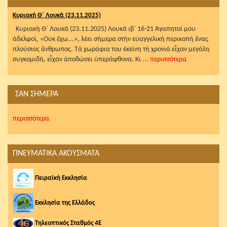
Κυριακή Θ΄ Λουκᾶ (23.11.2025)
Κυριακή Θ΄ Λουκᾶ (23.11.2025) Λουκᾶ ιβ΄ 16-21 Ἀγαπητοί μου
ἀδελφοί, «Οὐκ ἔχω...», λέει σήμερα στήν εὐαγγελική περικοπή ἕνας
πλούσιος ἄνθρωπος. Τά χωράφια του ἐκείνη τή χρονιά εἶχαν μεγάλη
συγκομιδή, εἶχαν ἀποδώσει ὑπεράφθονα. Κι ...
περισσότερα
ΣΑΝ ΣΗΜΕΡΑ
περισσότερα
ΠΝΕΥΜΑΤΙΚΑ ΑΚΟΥΣΜΑΤΑ
Πειραϊκή Εκκλησία
Εκκλησία της Ελλάδος
Τηλεοπτικός Σταθμός 4Ε