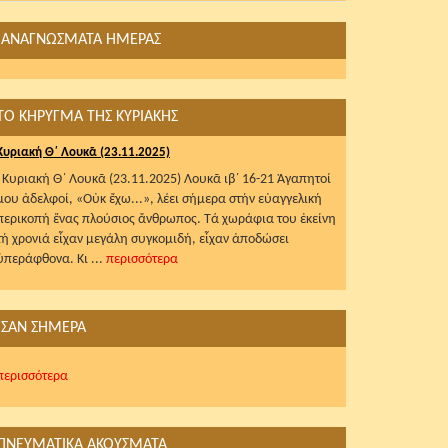
ΑΝΑΓΝΩΣΜΑΤΑ ΗΜΕΡΑΣ
ΤΟ ΚΗΡΥΓΜΑ ΤΗΣ ΚΥΡΙΑΚΗΣ
Κυριακή Θ΄ Λουκᾶ (23.11.2025)
Κυριακή Θ΄ Λουκᾶ (23.11.2025) Λουκᾶ ιβ΄ 16-21 Ἀγαπητοί
μου ἀδελφοί, «Οὐκ ἔχω...», λέει σήμερα στήν εὐαγγελική
περικοπή ἕνας πλούσιος ἄνθρωπος. Τά χωράφια του ἐκείνη
τή χρονιά εἶχαν μεγάλη συγκομιδή, εἶχαν ἀποδώσει
ὑπεράφθονα. Κι ...
περισσότερα
ΣΑΝ ΣΗΜΕΡΑ
περισσότερα
ΠΝΕΥΜΑΤΙΚΑ ΑΚΟΥΣΜΑΤΑ