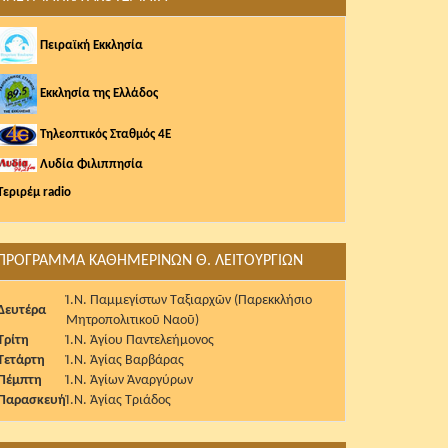
Πειραϊκή Εκκλησία
Εκκλησία της Ελλάδος
Τηλεοπτικός Σταθμός 4Ε
Λυδία Φιλιππησία
Τεριρέμ radio
ΠΡΟΓΡΑΜΜΑ ΚΑΘΗΜΕΡΙΝΩΝ Θ. ΛΕΙΤΟΥΡΓΙΩΝ
Ἱ.Ν. Παμμεγίστων Ταξιαρχῶν (Παρεκκλήσιο
Δευτέρα
Μητροπολιτικοῦ Ναοῦ)
Τρίτη
Ἱ.Ν. Ἁγίου Παντελεήμονος
Τετάρτη
Ἱ.Ν. Ἁγίας Βαρβάρας
Πέμπτη
Ἱ.Ν. Ἁγίων Ἀναργύρων
Παρασκευή
Ἱ.Ν. Ἁγίας Τριάδος