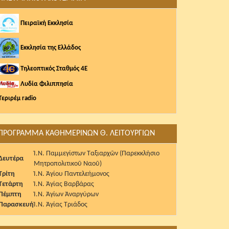
Πειραϊκή Εκκλησία
Εκκλησία της Ελλάδος
Τηλεοπτικός Σταθμός 4Ε
Λυδία Φιλιππησία
Τεριρέμ radio
ΠΡΟΓΡΑΜΜΑ ΚΑΘΗΜΕΡΙΝΩΝ Θ. ΛΕΙΤΟΥΡΓΙΩΝ
Ἱ.Ν. Παμμεγίστων Ταξιαρχῶν (Παρεκκλήσιο
Δευτέρα
Μητροπολιτικοῦ Ναοῦ)
Τρίτη
Ἱ.Ν. Ἁγίου Παντελεήμονος
Τετάρτη
Ἱ.Ν. Ἁγίας Βαρβάρας
Πέμπτη
Ἱ.Ν. Ἁγίων Ἀναργύρων
Παρασκευή
Ἱ.Ν. Ἁγίας Τριάδος