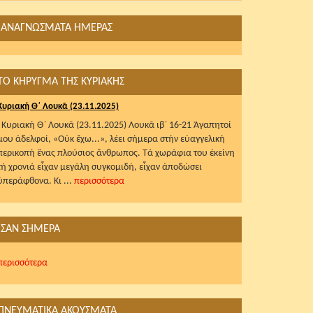
ΑΝΑΓΝΩΣΜΑΤΑ ΗΜΕΡΑΣ
ΤΟ ΚΗΡΥΓΜΑ ΤΗΣ ΚΥΡΙΑΚΗΣ
Κυριακή Θ΄ Λουκᾶ (23.11.2025)
Κυριακή Θ΄ Λουκᾶ (23.11.2025) Λουκᾶ ιβ΄ 16-21 Ἀγαπητοί
μου ἀδελφοί, «Οὐκ ἔχω...», λέει σήμερα στήν εὐαγγελική
περικοπή ἕνας πλούσιος ἄνθρωπος. Τά χωράφια του ἐκείνη
τή χρονιά εἶχαν μεγάλη συγκομιδή, εἶχαν ἀποδώσει
ὑπεράφθονα. Κι ...
περισσότερα
ΣΑΝ ΣΗΜΕΡΑ
περισσότερα
ΠΝΕΥΜΑΤΙΚΑ ΑΚΟΥΣΜΑΤΑ