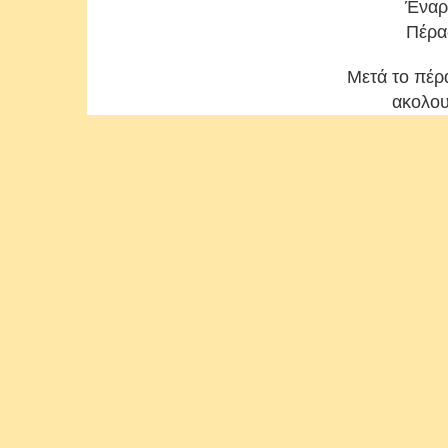
Έναρξ
Πέρας
Μετά το πέρ
ακολου