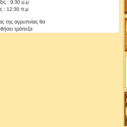
ις : 9:30 μ.μ
 : 12:30 π.μ
ας της αγρυπνίας θα
θήσει τράπεζα