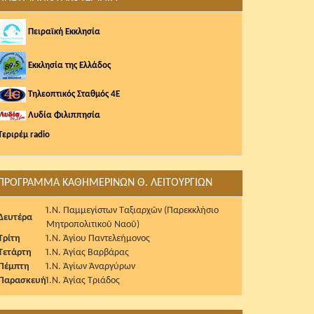
Πειραϊκή Εκκλησία
Εκκλησία της Ελλάδος
Τηλεοπτικός Σταθμός 4Ε
Λυδία Φιλιππησία
Τεριρέμ radio
ΠΡΟΓΡΑΜΜΑ ΚΑΘΗΜΕΡΙΝΩΝ Θ. ΛΕΙΤΟΥΡΓΙΩΝ
Ἱ.Ν. Παμμεγίστων Ταξιαρχῶν (Παρεκκλήσιο
Δευτέρα
Μητροπολιτικοῦ Ναοῦ)
Τρίτη
Ἱ.Ν. Ἁγίου Παντελεήμονος
Τετάρτη
Ἱ.Ν. Ἁγίας Βαρβάρας
Πέμπτη
Ἱ.Ν. Ἁγίων Ἀναργύρων
Παρασκευή
Ἱ.Ν. Ἁγίας Τριάδος