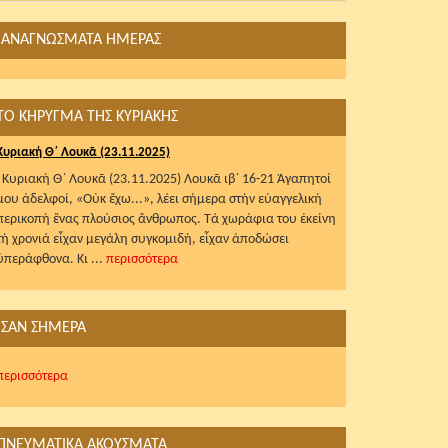
ΑΝΑΓΝΩΣΜΑΤΑ ΗΜΕΡΑΣ
ΤΟ ΚΗΡΥΓΜΑ ΤΗΣ ΚΥΡΙΑΚΗΣ
Κυριακή Θ΄ Λουκᾶ (23.11.2025)
Κυριακή Θ΄ Λουκᾶ (23.11.2025) Λουκᾶ ιβ΄ 16-21 Ἀγαπητοί
μου ἀδελφοί, «Οὐκ ἔχω...», λέει σήμερα στήν εὐαγγελική
περικοπή ἕνας πλούσιος ἄνθρωπος. Τά χωράφια του ἐκείνη
τή χρονιά εἶχαν μεγάλη συγκομιδή, εἶχαν ἀποδώσει
ὑπεράφθονα. Κι ...
περισσότερα
ΣΑΝ ΣΗΜΕΡΑ
περισσότερα
ΠΝΕΥΜΑΤΙΚΑ ΑΚΟΥΣΜΑΤΑ