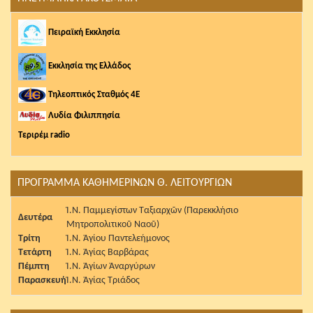
Πειραϊκή Εκκλησία
Εκκλησία της Ελλάδος
Τηλεοπτικός Σταθμός 4Ε
Λυδία Φιλιππησία
Τεριρέμ radio
ΠΡΟΓΡΑΜΜΑ ΚΑΘΗΜΕΡΙΝΩΝ Θ. ΛΕΙΤΟΥΡΓΙΩΝ
Ἱ.Ν. Παμμεγίστων Ταξιαρχῶν (Παρεκκλήσιο
Δευτέρα
Μητροπολιτικοῦ Ναοῦ)
Τρίτη
Ἱ.Ν. Ἁγίου Παντελεήμονος
Τετάρτη
Ἱ.Ν. Ἁγίας Βαρβάρας
Πέμπτη
Ἱ.Ν. Ἁγίων Ἀναργύρων
Παρασκευή
Ἱ.Ν. Ἁγίας Τριάδος