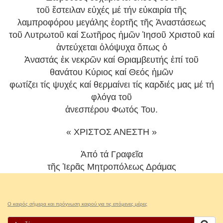
τοῦ ἔστειλαν εὐχές μέ τήν εὐκαιρία τῆς
λαμπροφόρου μεγάλης ἑορτῆς τῆς Ἀναστάσεως
τοῦ Λυτρωτοῦ καί Σωτῆρος ἡμῶν Ἰησοῦ Χριστοῦ καί
ἀντεύχεται ὁλόψυχα ὅπως ὁ
Ἀναστάς ἐκ νεκρῶν καί Θριαμβευτής ἐπί τοῦ
θανάτου Κύριος καί Θεός ἡμῶν
φωτίζει τίς ψυχές καί θερμαίνει τίς καρδιές μας μέ τή
φλόγα τοῦ
ἀνεσπέρου Φωτός Του.
« ΧΡΙΣΤΟΣ ΑΝΕΣΤΗ »
Ἀπό τά Γραφεῖα
τῆς Ἱερᾶς Μητρoπόλεως Δράμας
Ο καιρός σήμερα και πρόγνωση καιρού για τις επόμενες μέρες