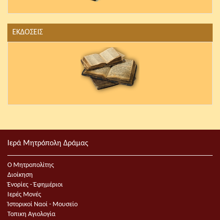
ΕΚΔΟΣΕΙΣ
Ιερά Μητρόπολη Δράμας
Ο Μητροπολίτης
Διοίκηση
Ἐνορίες - Ἐφημέριοι
Ιερές Μονές
Ἱστορικοί Ναοί - Μουσείο
Τοπικη Αγιολογία