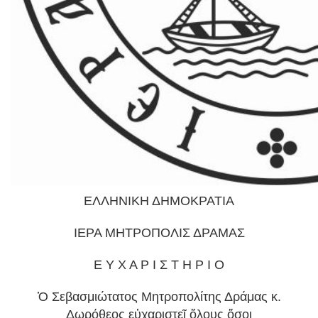
ΕΛΛΗΝΙΚΗ ΔΗΜΟΚΡΑΤΙΑ
ΙΕΡΑ ΜΗΤΡΟΠΟΛΙΣ ΔΡΑΜΑΣ
Ε Υ Χ Α Ρ Ι Σ Τ Η Ρ Ι Ο
Ὁ Σεβασμιώτατος Μητροπολίτης Δράμας κ.
Δωρόθεος εὐχαριστεῖ ὅλους ὅσοι