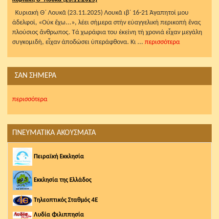
Κυριακή Θ΄ Λουκᾶ (23.11.2025) Λουκᾶ ιβ΄ 16-21 Ἀγαπητοί μου
ἀδελφοί, «Οὐκ ἔχω...», λέει σήμερα στήν εὐαγγελική περικοπή ἕνας
πλούσιος ἄνθρωπος. Τά χωράφια του ἐκείνη τή χρονιά εἶχαν μεγάλη
συγκομιδή, εἶχαν ἀποδώσει ὑπεράφθονα. Κι ...
περισσότερα
ΣΑΝ ΣΗΜΕΡΑ
περισσότερα
ΠΝΕΥΜΑΤΙΚΑ ΑΚΟΥΣΜΑΤΑ
Πειραϊκή Εκκλησία
Εκκλησία της Ελλάδος
Τηλεοπτικός Σταθμός 4Ε
Λυδία Φιλιππησία