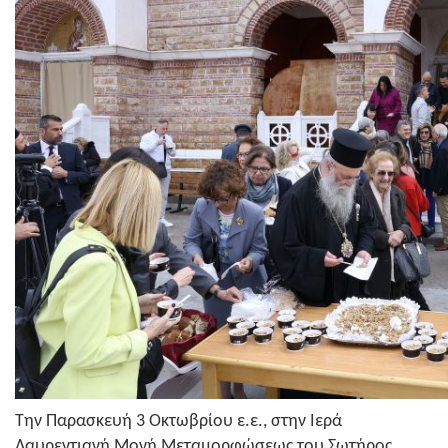
Την Παρασκευή 3 Οκτωβρίου ε.ε., στην Ιερά
Λαυρεντιανή Μονή Μεταμορφώσεως του Σωτήρος