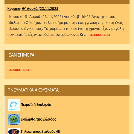
Κυριακή Θ΄ Λουκᾶ (23.11.2025)
Κυριακή Θ΄ Λουκᾶ (23.11.2025) Λουκᾶ ιβ΄ 16-21 Ἀγαπητοί μου
ἀδελφοί, «Οὐκ ἔχω...», λέει σήμερα στήν εὐαγγελική περικοπή ἕνας
πλούσιος ἄνθρωπος. Τά χωράφια του ἐκείνη τή χρονιά εἶχαν μεγάλη
συγκομιδή, εἶχαν ἀποδώσει ὑπεράφθονα. Κι ...
περισσότερα
ΣΑΝ ΣΗΜΕΡΑ
περισσότερα
ΠΝΕΥΜΑΤΙΚΑ ΑΚΟΥΣΜΑΤΑ
Πειραϊκή Εκκλησία
Εκκλησία της Ελλάδος
Τηλεοπτικός Σταθμός 4Ε