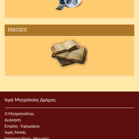
ΕΚΔΟΣΕΙΣ
Ιερά Μητρόπολη Δράμας
Ο Μητροπολίτης
Διοίκηση
Ἐνορίες - Ἐφημέριοι
Ιερές Μονές
Ἱστορικοί Ναοί - Μουσείο