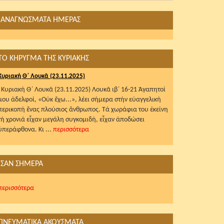
ΑΝΑΓΝΩΣΜΑΤΑ ΗΜΕΡΑΣ
ΤΟ ΚΗΡΥΓΜΑ ΤΗΣ ΚΥΡΙΑΚΗΣ
Κυριακή Θ΄ Λουκᾶ (23.11.2025)
Κυριακή Θ΄ Λουκᾶ (23.11.2025) Λουκᾶ ιβ΄ 16-21 Ἀγαπητοί
μου ἀδελφοί, «Οὐκ ἔχω...», λέει σήμερα στήν εὐαγγελική
περικοπή ἕνας πλούσιος ἄνθρωπος. Τά χωράφια του ἐκείνη
τή χρονιά εἶχαν μεγάλη συγκομιδή, εἶχαν ἀποδώσει
ὑπεράφθονα. Κι ...
περισσότερα
ΣΑΝ ΣΗΜΕΡΑ
περισσότερα
ΠΝΕΥΜΑΤΙΚΑ ΑΚΟΥΣΜΑΤΑ