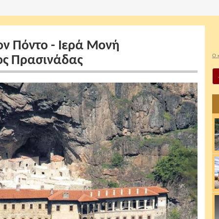
ν Πόντο - Ιερά Μονή
Ο 
ς Πρασινάδας