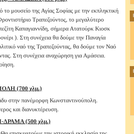
ό το μουσείο της Αγίας Σοφίας με την εκπληκτική
ο Φροντιστήριο Τραπεζούντος, το μεγαλύτερο
απεζίτη Καπαγιαννίδη, σήμερα Ατατούρκ Κιοσκ
νέρι ). Στη συνέχεια θα δούμε την Παναγία
ιτικό ναό της Τραπεζούντας, θα δούμε τον Ναό
ντας. Στη συνέχεια αναχώρηση για Αμάσεια.
οίηση.
ΛH (700 χλμ.)
ράδυ στην πανέμορφη Κωνσταντινούπολη.
ερος και διανυκτέρευση.
ΔΡΑΜΑ (500 χλμ.)
. Θα επισκεφτούμε την ιστορική εκκλησία της