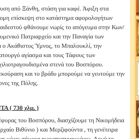
ευση από Ξάνθη, στάση για καφέ. Άφιξη στα
τομη επίσκεψη στο κατάστημα αφορολογήτων
Ραιδεστού φθάνουμε νωρίς το απόγευμα στην Κων/
μενικό Πατριαρχείο και την Παναγία των
 ο Ακάθιστος Ύμνος, το Μπαλουκλί, την
ατουργό αγίασμα και τους Τάφους των
χιλιοτραγουδισμένα στενά του Βοσπόρου.
εκούραση και το βράδυ μπορούμε να γευτούμε την
έρνες της Πόλης.
( 730 χλμ. )
φυρας του Βοσπόρου, διασχίζουμε τη Νικομήδεια
αίο Βιθύνιο ) και Μερζιφούντα , τη γενέτειρα
ται μέχρι σήμερα ημικατεστραμμένος. Αργά το