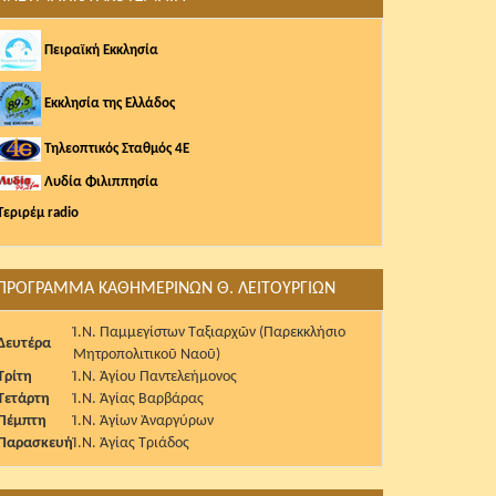
Πειραϊκή Εκκλησία
Εκκλησία της Ελλάδος
Τηλεοπτικός Σταθμός 4Ε
Λυδία Φιλιππησία
Τεριρέμ radio
ΠΡΟΓΡΑΜΜΑ ΚΑΘΗΜΕΡΙΝΩΝ Θ. ΛΕΙΤΟΥΡΓΙΩΝ
Ἱ.Ν. Παμμεγίστων Ταξιαρχῶν (Παρεκκλήσιο
Δευτέρα
Μητροπολιτικοῦ Ναοῦ)
Τρίτη
Ἱ.Ν. Ἁγίου Παντελεήμονος
Τετάρτη
Ἱ.Ν. Ἁγίας Βαρβάρας
Πέμπτη
Ἱ.Ν. Ἁγίων Ἀναργύρων
Παρασκευή
Ἱ.Ν. Ἁγίας Τριάδος