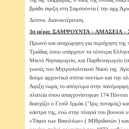
βράδυ άφιξη στη Σαμσούντα ( την αρχ.Άμι
Δείπνο. Διανυκτέρευση.
3η μέρα: ΣΑΜΨΟΥΝΤΑ – ΑΜΑΣΕΙΑ – 
Πρωινό και αναχώρηση για περιήγηση της π
Τριάδας όπου υπάρχουν τα τέσσερα Ελληνι
Μικτό Νηπιαγωγείο, και Παρθεναγωγείο (σή
γωνιές του Μητροπολιτικού Ναού της Αγία
δούμε αρχοντικά σπίτια ποντίων και την π
Άφιξη νωρίς το απόγευμα στην πανέμορφη 
πλατεία όπου απαγχονίστηκαν 174 Πόντιοι
διασχίζει ο Γεσίλ Ιρμάκ (’Ίρις ποταμός) κ
κάστρα της, ενώ στην πλαγιά του βουνού 
«Τάφοι των Βασιλέων» ( ΜΙθριδατών ) και