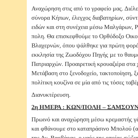
Αναχώρηση στις από το γραφείο μας. Διέλ
σύνορα Κήπων, έλεγχος διαβατηρίων, σύν
ειδών και στη συνέχεια μέσω Μαλγάρων, 
πολη. Θα επισκεφθούμε το Ορθόδοξο Οικου
Βλαχερνών, όπου ψάλθηκε για πρώτη φορά
εκκλησία της Ζωοδόχου Πηγής µε το θαυμ
Πατριαρχών. Προαιρετική κρουαζιέρα στα 
Μετάβαση στο ξενοδοχείο, τακτοποίηση, ξ
πολίτικη κουζίνα σε μία από τις τόσες ταβ
Διανυκτέρευση.
2η ΗΜΕΡΑ : ΚΩΝ/ΠΟΛΗ – ΣΑΜΣΟΥΝΤΑ 
Πρωινό και αναχώρηση μέσω κρεμαστής γέ
και φθάνουμε στο καταπράσινο Μπολού (αρχ
της Αγ. Βαρβάρας, ο ναός της οποίας σώζε