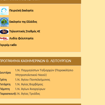
Πειραϊκή Εκκλησία
Εκκλησία της Ελλάδος
Τηλεοπτικός Σταθμός 4Ε
Λυδία Φιλιππησία
Τεριρέμ radio
ΠΡΟΓΡΑΜΜΑ ΚΑΘΗΜΕΡΙΝΩΝ Θ. ΛΕΙΤΟΥΡΓΙΩΝ
Ἱ.Ν. Παμμεγίστων Ταξιαρχῶν (Παρεκκλήσιο
Δευτέρα
Μητροπολιτικοῦ Ναοῦ)
Τρίτη
Ἱ.Ν. Ἁγίου Παντελεήμονος
Τετάρτη
Ἱ.Ν. Ἁγίας Βαρβάρας
Πέμπτη
Ἱ.Ν. Ἁγίων Ἀναργύρων
Παρασκευή
Ἱ.Ν. Ἁγίας Τριάδος