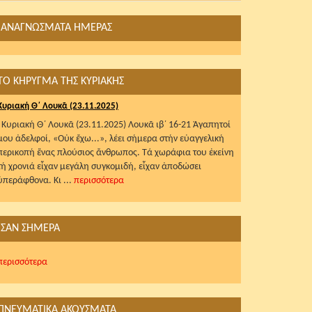
ΑΝΑΓΝΩΣΜΑΤΑ ΗΜΕΡΑΣ
ΤΟ ΚΗΡΥΓΜΑ ΤΗΣ ΚΥΡΙΑΚΗΣ
Κυριακή Θ΄ Λουκᾶ (23.11.2025)
Κυριακή Θ΄ Λουκᾶ (23.11.2025) Λουκᾶ ιβ΄ 16-21 Ἀγαπητοί
μου ἀδελφοί, «Οὐκ ἔχω...», λέει σήμερα στήν εὐαγγελική
περικοπή ἕνας πλούσιος ἄνθρωπος. Τά χωράφια του ἐκείνη
τή χρονιά εἶχαν μεγάλη συγκομιδή, εἶχαν ἀποδώσει
ὑπεράφθονα. Κι ...
περισσότερα
ΣΑΝ ΣΗΜΕΡΑ
περισσότερα
ΠΝΕΥΜΑΤΙΚΑ ΑΚΟΥΣΜΑΤΑ