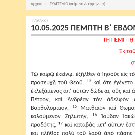
Αρχική
ΕΥΑΓΓΕΛΙΟ (κείμενο & ἑρμηνεία)
10/05/2025
10.05.2025 ΠΕΜΠΤΗ Β΄ ΕΒΔ
Τῌ ΠΕΜΠΤῌ 
Ἐκ το
σ
Τῷ καιρῷ ἐκείνῳ, ἐξῆλθεν ὁ Ἰησοῦς εἰς τ
13
προσευχῇ τοῦ Θεοῦ.
καὶ ὅτε ἐγένετο
ἐκλεξάμενος ἀπ' αὐτῶν δώδεκα, οὓς καὶ
Πέτρον, καὶ Ἀνδρέαν τὸν ἀδελφὸν α
15
Βαρθολομαῖον,
Ματθαῖον καὶ Θωμᾶν
16
καλούμενον Ζηλωτὴν,
Ἰούδαν Ἰακώβ
17
προδότης,
καὶ καταβὰς μετ' αὐτῶν ἔστ
καὶ πλῆθος πολὺ τοῦ λαοῦ ἀπὸ πάσης τ