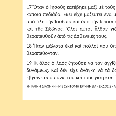
17 Ὅταν ὁ Ἰησοῦς κατέβηκε μαζί μέ τού
κάποια πεδιάδα. Ἐκεῖ εἶχε μαζευτεῖ ἕνα
ἀπό ὅλη τήν Ἰουδαία καί ἀπό τήν Ἱερουσ
καί τῆς Σιδῶνος. Ὅλοι αὐτοί ἦλθαν γ
θεραπευθοῦν ἀπό τίς ἀσθένειές τους.
18 Ἦταν μάλιστα ἐκεῖ καί πολλοί πού ὑ
θεραπεύονταν.
19 Κι ὅλος ὁ λαός ζητοῦσε νά τόν ἀγγίξ
δυνάμεως. Καί δέν εἶχε ἀνάγκη νά τά 
ἔβγαινε ἀπό πάνω του καί τούς γιάτρευε 
(Η ΚΑΙΝΗ ΔΙΑΘΗΚΗ - ΜΕ ΣΥΝΤΟΜΗ ΕΡΜΗΝΕΙΑ - ΕΚΔΟΣΙΣ 