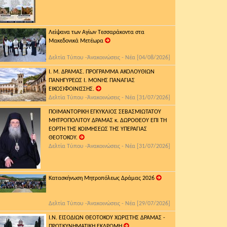
Λείψανα των Αγίων Τεσσαράκοντα στα
Μακεδονικά Μετέωρα
Δελτία Τύπου -Ἀνακοινώσεις - Νέα [04/08/2026]
Ι. Μ. ΔΡΑΜΑΣ. ΠΡΟΓΡΑΜΜΑ ΑΚΟΛΟΥΘΙΩΝ
ΠΑΝΗΓΥΡΕΩΣ Ι. ΜΟΝΗΣ ΠΑΝΑΓΙΑΣ
ΕΙΚΟΣΙΦΟΙΝΙΣΣΗΣ.
Δελτία Τύπου -Ἀνακοινώσεις - Νέα [31/07/2026]
ΠΟΙΜΑΝΤΟΡΙΚΗ ΕΓΚΥΚΛΙΟΣ ΣΕΒΑΣΜΙΩΤΑΤΟΥ
ΜΗΤΡΟΠΟΛΙΤΟΥ ΔΡΑΜΑΣ κ. ΔΩΡΟΘΕΟΥ ΕΠΙ ΤΗ
ΕΟΡΤΗ ΤΗΣ ΚΟΙΜΗΣΕΩΣ ΤΗΣ ΥΠΕΡΑΓΙΑΣ
ΘΕΟΤΟΚΟΥ.
Δελτία Τύπου -Ἀνακοινώσεις - Νέα [31/07/2026]
Κατασκήνωση Μητροπόλεως Δράμας 2026
Δελτία Τύπου -Ἀνακοινώσεις - Νέα [29/07/2026]
Ι.Ν. ΕΙΣΟΔΙΩΝ ΘΕΟΤΟΚΟΥ ΧΩΡΙΣΤΗΣ ΔΡΑΜΑΣ -
ΠΡΟΣΚΥΝΗΜΑΤΙΚΗ ΕΚΔΡΟΜΗ