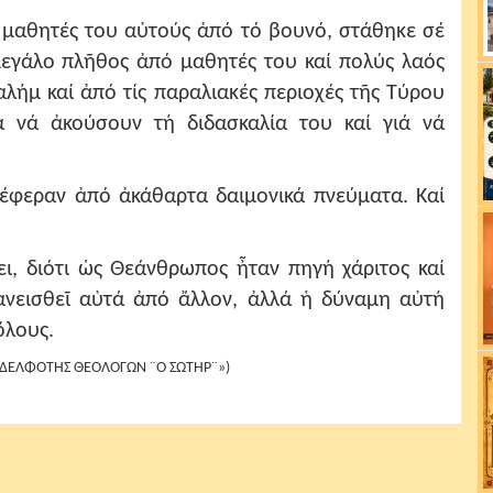
ς μαθητές του αὐτούς ἀπό τό βουνό, στάθηκε σέ
 μεγάλο πλῆθος ἀπό μαθητές του καί πολύς λαός
αλήμ καί ἀπό τίς παραλιακές περιοχές τῆς Τύρου
ιά νά ἀκούσουν τή διδασκαλία του καί γιά νά
πέφεραν ἀπό ἀκάθαρτα δαιμονικά πνεύματα. Καί
ει, διότι ὡς Θεάνθρωπος ἦταν πηγή χάριτος καί
δανεισθεῖ αὐτά ἀπό ἄλλον, ἀλλά ἡ δύναμη αὐτή
ὅλους.
«ΑΔΕΛΦΟΤΗΣ ΘΕΟΛΟΓΩΝ ¨Ο ΣΩΤΗΡ¨»)