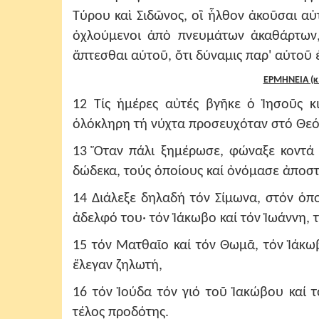
Τύρου καὶ Σιδῶνος, οἳ ἦλθον ἀκοῦσαι α
ὀχλούμενοι ἀπὸ πνευμάτων ἀκαθάρτων
ἅπτεσθαι αὐτοῦ, ὅτι δύναμις παρ' αὐτοῦ ἐ
ΕΡΜΗΝΕΙΑ (κ
12 Τίς ἡμέρες αὐτές βγῆκε ὁ Ἰησοῦς κ
ὁλόκληρη τή νύχτα προσευχόταν στό Θεό
13 Ὅταν πάλι ξημέρωσε, φώναξε κοντά 
δώδεκα, τούς ὁποίους καί ὀνόμασε ἀποσ
14 Διάλεξε δηλαδή τόν Σίμωνα, στόν ὁπ
ἀδελφό του· τόν Ἰάκωβο καί τόν Ἰωάννη, 
15 τόν Ματθαῖο καί τόν Θωμᾶ, τόν Ἰάκω
ἔλεγαν ζηλωτή,
16 τόν Ἰούδα τόν γιό τοῦ Ἰακώβου καί τ
τέλος προδότης.