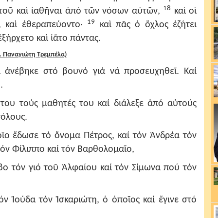
18
ὐτοῦ καὶ ἰαθῆναι ἀπὸ τῶν νόσων αὐτῶν,
καὶ οἱ
19
, καὶ ἐθεραπεύοντο·
καὶ πᾶς ὁ ὄχλος ἐζήτει
ξήρχετο καὶ ἰᾶτο πάντας.
. Παναγιώτη Τρεμπέλα)
ι ἀνέβηκε στό βουνό γιά νά προσευχηθεῖ. Καί
.
του τούς μαθητές του καί διάλεξε ἀπό αὐτούς
τόλους.
οῖο ἔδωσε τό ὄνομα Πέτρος, καί τόν Ἀνδρέα τόν
τόν Φίλιππο καί τόν Βαρθολομαῖο,
βο τόν γιό τοῦ Ἀλφαίου καί τόν Σίμωνα πού τόν
όν Ἰούδα τόν Ἰσκαριώτη, ὁ ὁποῖος καί ἔγινε στό