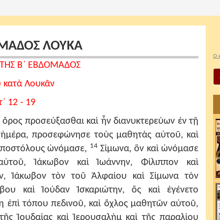
ΟΜΑΔΟΣ ΛΟΥΚΑ
Ο 
ΤΗΣ Β΄ ΕΒΔΟΜΑΔΟΣ
ῦ κατὰ Λουκᾶν
τ΄ 12 - 19
ὸ ὄρος προσεύξασθαι καὶ ἦν διανυκτερεύων ἐν τῇ
 ἡμέρα, προσεφώνησε τοὺς μαθητὰς αὐτοῦ, καὶ
14
 ἀποστόλους ὠνόμασε,
Σίμωνα, ὃν καὶ ὠνόμασε
ὐτοῦ, Ἰάκωβον καὶ Ἰωάννην, Φίλιππον καὶ
, Ἰάκωβον τὸν τοῦ Ἁλφαίου καὶ Σίμωνα τὸν
ου καὶ Ἰούδαν Ἰσκαριώτην, ὃς καὶ ἐγένετο
η ἐπὶ τόπου πεδινοῦ, καὶ ὄχλος μαθητῶν αὐτοῦ,
ῆς Ἰουδαίας καὶ Ἱερουσαλὴμ καὶ τῆς παραλίου