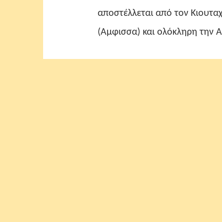
αποστέλλεται από τον Κιουταχή γι
(Aμφισσα) και ολόκληρη την Ανατο