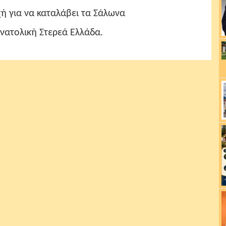
α να καταλάβει τα Σάλωνα
λική Στερεά Ελλάδα.