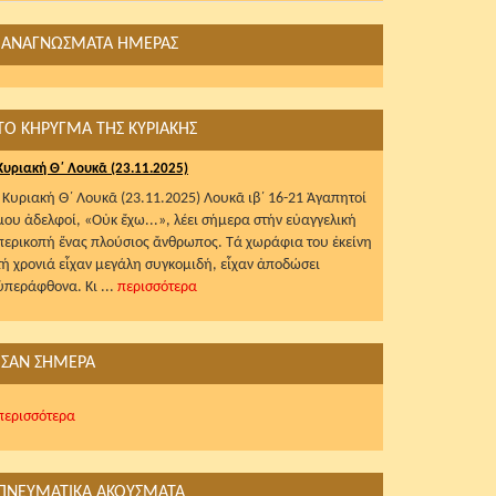
ΑΝΑΓΝΩΣΜΑΤΑ ΗΜΕΡΑΣ
ΤΟ ΚΗΡΥΓΜΑ ΤΗΣ ΚΥΡΙΑΚΗΣ
Κυριακή Θ΄ Λουκᾶ (23.11.2025)
Κυριακή Θ΄ Λουκᾶ (23.11.2025) Λουκᾶ ιβ΄ 16-21 Ἀγαπητοί
μου ἀδελφοί, «Οὐκ ἔχω...», λέει σήμερα στήν εὐαγγελική
περικοπή ἕνας πλούσιος ἄνθρωπος. Τά χωράφια του ἐκείνη
τή χρονιά εἶχαν μεγάλη συγκομιδή, εἶχαν ἀποδώσει
ὑπεράφθονα. Κι ...
περισσότερα
ΣΑΝ ΣΗΜΕΡΑ
περισσότερα
ΠΝΕΥΜΑΤΙΚΑ ΑΚΟΥΣΜΑΤΑ