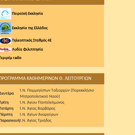
Πειραϊκή Εκκλησία
Εκκλησία της Ελλάδος
Τηλεοπτικός Σταθμός 4Ε
Λυδία Φιλιππησία
Τεριρέμ radio
ΠΡΟΓΡΑΜΜΑ ΚΑΘΗΜΕΡΙΝΩΝ Θ. ΛΕΙΤΟΥΡΓΙΩΝ
Ἱ.Ν. Παμμεγίστων Ταξιαρχῶν (Παρεκκλήσιο
Δευτέρα
Μητροπολιτικοῦ Ναοῦ)
Τρίτη
Ἱ.Ν. Ἁγίου Παντελεήμονος
Τετάρτη
Ἱ.Ν. Ἁγίας Βαρβάρας
Πέμπτη
Ἱ.Ν. Ἁγίων Ἀναργύρων
Παρασκευή
Ἱ.Ν. Ἁγίας Τριάδος