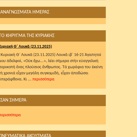
ΑΝΑΓΝΩΣΜΑΤΑ ΗΜΕΡΑΣ
ΤΟ ΚΗΡΥΓΜΑ ΤΗΣ ΚΥΡΙΑΚΗΣ
Κυριακή Θ΄ Λουκᾶ (23.11.2025)
Κυριακή Θ΄ Λουκᾶ (23.11.2025) Λουκᾶ ιβ΄ 16-21 Ἀγαπητοί
μου ἀδελφοί, «Οὐκ ἔχω...», λέει σήμερα στήν εὐαγγελική
περικοπή ἕνας πλούσιος ἄνθρωπος. Τά χωράφια του ἐκείνη
τή χρονιά εἶχαν μεγάλη συγκομιδή, εἶχαν ἀποδώσει
ὑπεράφθονα. Κι ...
περισσότερα
ΣΑΝ ΣΗΜΕΡΑ
περισσότερα
ΠΝΕΥΜΑΤΙΚΑ ΑΚΟΥΣΜΑΤΑ