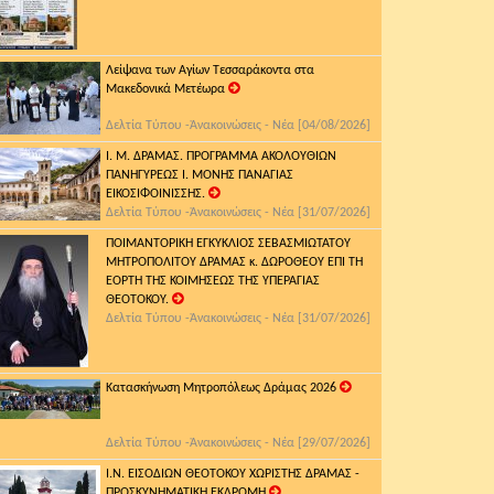
Λείψανα των Αγίων Τεσσαράκοντα στα
Μακεδονικά Μετέωρα
Δελτία Τύπου -Ἀνακοινώσεις - Νέα [04/08/2026]
Ι. Μ. ΔΡΑΜΑΣ. ΠΡΟΓΡΑΜΜΑ ΑΚΟΛΟΥΘΙΩΝ
ΠΑΝΗΓΥΡΕΩΣ Ι. ΜΟΝΗΣ ΠΑΝΑΓΙΑΣ
ΕΙΚΟΣΙΦΟΙΝΙΣΣΗΣ.
Δελτία Τύπου -Ἀνακοινώσεις - Νέα [31/07/2026]
ΠΟΙΜΑΝΤΟΡΙΚΗ ΕΓΚΥΚΛΙΟΣ ΣΕΒΑΣΜΙΩΤΑΤΟΥ
ΜΗΤΡΟΠΟΛΙΤΟΥ ΔΡΑΜΑΣ κ. ΔΩΡΟΘΕΟΥ ΕΠΙ ΤΗ
ΕΟΡΤΗ ΤΗΣ ΚΟΙΜΗΣΕΩΣ ΤΗΣ ΥΠΕΡΑΓΙΑΣ
ΘΕΟΤΟΚΟΥ.
Δελτία Τύπου -Ἀνακοινώσεις - Νέα [31/07/2026]
Κατασκήνωση Μητροπόλεως Δράμας 2026
Δελτία Τύπου -Ἀνακοινώσεις - Νέα [29/07/2026]
Ι.Ν. ΕΙΣΟΔΙΩΝ ΘΕΟΤΟΚΟΥ ΧΩΡΙΣΤΗΣ ΔΡΑΜΑΣ -
ΠΡΟΣΚΥΝΗΜΑΤΙΚΗ ΕΚΔΡΟΜΗ