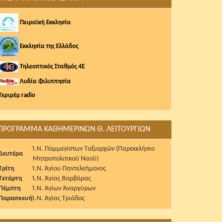
Πειραϊκή Εκκλησία
Εκκλησία της Ελλάδος
Τηλεοπτικός Σταθμός 4Ε
Λυδία Φιλιππησία
Τεριρέμ radio
ΠΡΟΓΡΑΜΜΑ ΚΑΘΗΜΕΡΙΝΩΝ Θ. ΛΕΙΤΟΥΡΓΙΩΝ
Ἱ.Ν. Παμμεγίστων Ταξιαρχῶν (Παρεκκλήσιο
Δευτέρα
Μητροπολιτικοῦ Ναοῦ)
Τρίτη
Ἱ.Ν. Ἁγίου Παντελεήμονος
Τετάρτη
Ἱ.Ν. Ἁγίας Βαρβάρας
Πέμπτη
Ἱ.Ν. Ἁγίων Ἀναργύρων
Παρασκευή
Ἱ.Ν. Ἁγίας Τριάδος