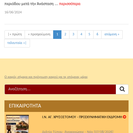
περιόδου μετά τήν Ἀνάσταση ...
περισσότερα
16/06/2024
|« πρώτη
« προηγούμενη
1
2
3
4
5
6
επόμενη »
τελευταία »|
Ο καιρός σήμερα και πρόγνωση καιρού για τις επόμενες μέρες
ΕΠΙΚΑΙΡΟΤΗΤΑ
Ι.Ν. ΑΓ. ΧΡΥΣΟΣΤΟΜΟΥ - ΠΡΟΣΚΥΝΗΜΑΤΙΚΗ ΕΚΔΡΟΜΗ
Δελτία Τύπου -Ἀνακοινώσεις - Νέα [07/08/2026]