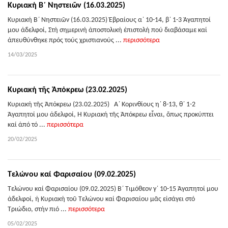
Κυριακή Β΄ Νηστειῶν (16.03.2025)
Κυριακή Β΄ Νηστειῶν (16.03.2025) Ἑβραίους α΄ 10-14, β΄ 1-3 Ἀγαπητοί
μου ἀδελφοί, Στή σημερινή ἀποστολική ἐπιστολή πού διαβάσαμε καί
ἀπευθύνθηκε πρός τούς χριστιανούς ...
περισσότερα
14/03/2025
Κυριακή τῆς Ἀπὀκρεω (23.02.2025)
Κυριακή τῆς Ἀπὀκρεω (23.02.2025) Α΄ Κορινθίους η΄ 8-13, θ΄ 1-2
Ἀγαπητοί μου ἀδελφοί, Ἡ Κυριακή τῆς Ἀπόκρεω εἶναι, ὅπως προκύπτει
καί ἀπό τό ...
περισσότερα
20/02/2025
Τελώνου καί Φαρισαίου (09.02.2025)
Τελώνου καί Φαρισαίου (09.02.2025) Β΄ Τιμόθεον γ΄ 10-15 Ἀγαπητοί μου
ἀδελφοί, ἡ Κυριακή τοῦ Τελώνου καί Φαρισαίου μᾶς εἰσάγει στό
Τριώδιο, στήν πιό ...
περισσότερα
05/02/2025