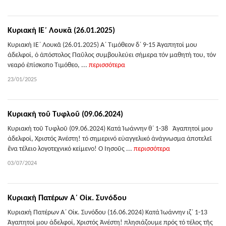
Κυριακή ΙΕ΄ Λουκᾶ (26.01.2025)
Κυριακή ΙΕ΄ Λουκᾶ (26.01.2025) Α΄ Τιμόθεον δ΄ 9-15 Ἀγαπητοί μου
ἀδελφοί, ὁ ἀπόστολος Παῦλος συμβουλεύει σήμερα τόν μαθητή του, τόν
νεαρό ἐπίσκοπο Τιμόθεο, ...
περισσότερα
23/01/2025
Κυριακή τοῦ Τυφλοῦ (09.06.2024)
Κυριακή τοῦ Τυφλοῦ (09.06.2024) Κατά Ἰωάννην θ΄ 1-38 Ἀγαπητοί μου
ἀδελφοί, Χριστός Ἀνέστη! τό σημερινό εὐαγγελικό ἀνάγνωσμα ἀποτελεῖ
ἕνα τέλειο λογοτεχνικό κείμενο! Ὁ Ἰησοῦς ...
περισσότερα
03/07/2024
Κυριακή Πατέρων Α΄ Οἰκ. Συνόδου
Κυριακή Πατέρων Α΄ Οἰκ. Συνόδου (16.06.2024) Κατά Ἰωάννην ιζ΄ 1-13
Ἀγαπητοί μου ἀδελφοί, Χριστός Ἀνέστη! πλησιάζουμε πρός τό τέλος τῆς