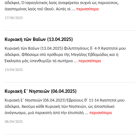
ἀδελφοί, Ὁ ἰσραηλιτικός λαός ἀναφέρεται συχνά ὡς περιούσιος,
ἀγαπημένος λαός τοῦ Θεοῦ. Αὐτές οἱ ...
περισσότερα
17/06/2025
Κυριακή τῶν Βαΐων (13.04.2025)
Κυριακή τῶν Βαΐων (13.04.2025) Φιλιππησίους δ΄ 4-9 Ἀγαπητοί μου
ἀδελφοί, Φθάσαμε στά πρόθυρα τῆς Μεγάλης Ἑβδομάδας καί ἡ
Ἐκκλησία μᾶς ὑπενθυμίζει τά σωτήρια ...
περισσότερα
13/04/2025
Κυριακή Ε΄ Νηστειῶν (06.04.2025)
Κυριακή Ε΄ Νηστειῶν (06.04.2025) Ἑβραίους θ΄ 11-14 Ἀγαπητοί μου
ἀδελφοί, Ἀκοῦμε κάθε Κυριακή τῶν Νηστειῶν, ὡς ἀποστολικό
ἀνάγνωσμα, μιά περικοπή ἀπό τήν ἐπιστολή ...
περισσότερα
06/04/2025