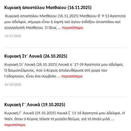
Κυριακή ἀποστόλου Ματθαίου (16.11.2025)
Κυριακή ἀποστόλου Ματθαίου (16.11.2025) Ματθαίου θ΄ 9-13 Ἀγαπητοί
μου ἀδελφοί, σήμερα εἶναι ἡ ἑορτή τοῦ ἁγίου ἐνδόξου ἀποστόλου καί
εὐαγγελιστῆ Ματθαίου. Ὁ ἴδιος ...
περισσότερα
11/11/2025
Κυριακή Στ΄ Λουκᾶ (26.10.2025)
Κυριακή Στ΄ Λουκᾶ (26.10.2025) Λουκᾶ η΄ 27-39 Ἀγαπητοί μου ἀδελφοί,
Ὁ δαιμονιζόμενος, πού ὁ Κύριος ἀπελευθέρωσε στή χώρα τῶν
Γαδαρηνῶν, εἶναι ἕνα σύμβολο ...
περισσότερα
24/10/2025
Κυριακή Γ΄ Λουκᾶ (19.10.2025)
Κυριακή Γ΄ Λουκᾶ (19.10.2025) Λουκᾶ ζ΄ 11-16 Ἀγαπητοί μου ἀδελφοί, Ἡ
Ναΐν, ὅπου ὁ Κύριος τέλεσε τό μεγάλο θαῦμα, γιά τό ὁποῖο μιλᾶ ...
περισσότερα