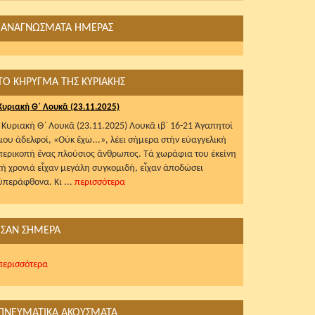
ΑΝΑΓΝΩΣΜΑΤΑ ΗΜΕΡΑΣ
ΤΟ ΚΗΡΥΓΜΑ ΤΗΣ ΚΥΡΙΑΚΗΣ
Κυριακή Θ΄ Λουκᾶ (23.11.2025)
Κυριακή Θ΄ Λουκᾶ (23.11.2025) Λουκᾶ ιβ΄ 16-21 Ἀγαπητοί
μου ἀδελφοί, «Οὐκ ἔχω...», λέει σήμερα στήν εὐαγγελική
περικοπή ἕνας πλούσιος ἄνθρωπος. Τά χωράφια του ἐκείνη
τή χρονιά εἶχαν μεγάλη συγκομιδή, εἶχαν ἀποδώσει
ὑπεράφθονα. Κι ...
περισσότερα
ΣΑΝ ΣΗΜΕΡΑ
περισσότερα
ΠΝΕΥΜΑΤΙΚΑ ΑΚΟΥΣΜΑΤΑ