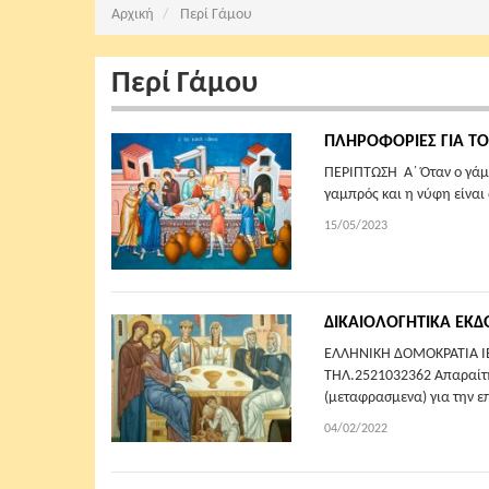
Αρχική
Περί Γάμου
Περί Γάμου
ΠΛΗΡΟΦΟΡΙΕΣ ΓΙΑ Τ
ΠΕΡΙΠΤΩΣΗ Α΄ Όταν ο γά
γαμπρός και η νύφη είναι 
15/05/2023
ΔΙΚΑΙΟΛΟΓΗΤΙΚΑ ΕΚΔ
ΕΛΛΗΝΙΚΗ ΔΟΜΟΚΡΑΤΙΑ Ι
ΤΗΛ.2521032362 Απαραίτη
(μεταφρασμενα) για την ε
04/02/2022