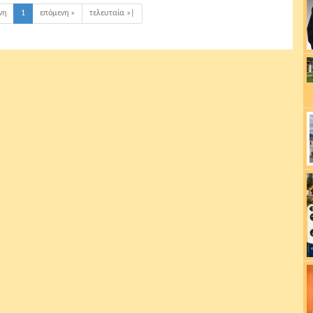
νη
1
επόμενη »
τελευταία »|