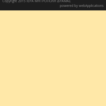
Copyright 2015 ΙΕΡΑ ΜΗΤΡΟΠΟΛΗ ΔΡΑΜΑΣ
powered by
webApplications