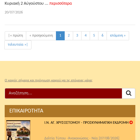
Κυριακή 2 Αὐγούστου ...
περισσότερα
20/07/2026
|« πρώτη
« προηγούμενη
1
2
3
4
5
6
επόμενη »
τελευταία »|
Ο καιρός σήμερα και πρόγνωση καιρού για τις επόμενες μέρες
ΕΠΙΚΑΙΡΟΤΗΤΑ
Ι.Ν. ΑΓ. ΧΡΥΣΟΣΤΟΜΟΥ - ΠΡΟΣΚΥΝΗΜΑΤΙΚΗ ΕΚΔΡΟΜΗ
Δελτία Τύπου -Ἀνακοινώσεις - Νέα [07/08/2026]