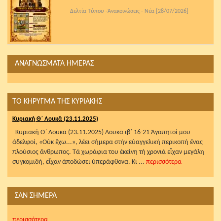
Δελτία Τύπου -Ἀνακοινώσεις - Νέα [28/07/2026]
ΑΝΑΓΝΩΣΜΑΤΑ ΗΜΕΡΑΣ
ΤΟ ΚΗΡΥΓΜΑ ΤΗΣ ΚΥΡΙΑΚΗΣ
Κυριακή Θ΄ Λουκᾶ (23.11.2025)
Κυριακή Θ΄ Λουκᾶ (23.11.2025) Λουκᾶ ιβ΄ 16-21 Ἀγαπητοί μου
ἀδελφοί, «Οὐκ ἔχω...», λέει σήμερα στήν εὐαγγελική περικοπή ἕνας
πλούσιος ἄνθρωπος. Τά χωράφια του ἐκείνη τή χρονιά εἶχαν μεγάλη
συγκομιδή, εἶχαν ἀποδώσει ὑπεράφθονα. Κι ...
περισσότερα
ΣΑΝ ΣΗΜΕΡΑ
περισσότερα