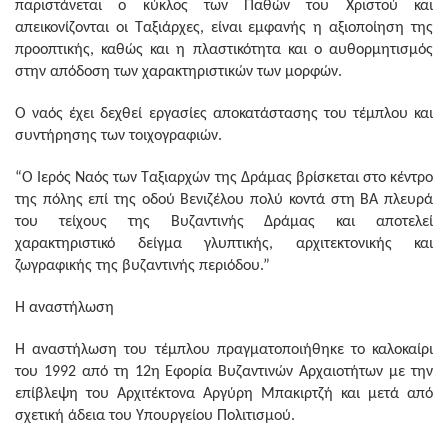
παριστάνεται ο κύκλος των Παθών του Χριστού και
απεικονίζονται οι Ταξιάρχες, είναι εμφανής η αξιοποίηση της
προοπτικής, καθώς και η πλαστικότητα και ο αυθορμητισμός
στην απόδοση των χαρακτηριστικών των μορφών.
Ο ναός έχει δεχθεί εργασίες αποκατάστασης του τέμπλου και
συντήρησης των τοιχογραφιών.
“Ο Ιερός Ναός των Ταξιαρχών της Δράμας βρίσκεται στο κέντρο
της πόλης επί της οδού Βενιζέλου πολύ κοντά στη ΒΑ πλευρά
του τείχους της Βυζαντινής Δράμας και αποτελεί
χαρακτηριστικό δείγμα γλυπτικής, αρχιτεκτονικής και
ζωγραφικής της βυζαντινής περιόδου.”
Η αναστήλωση
Η αναστήλωση του τέμπλου πραγματοποιήθηκε το καλοκαίρι
του 1992 από τη 12η Εφορία Βυζαντινών Αρχαιοτήτων με την
επίβλεψη του Αρχιτέκτονα Αργύρη Μπακιρτζή και μετά από
σχετική άδεια του Υπουργείου Πολιτισμού.