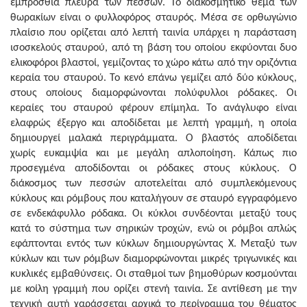
εμπρόσθια πλευρά των πεσσών. Το διακοσμητικό θέμα των
θωρακίων είναι ο φυλλοφόρος σταυρός. Μέσα σε ορθωγώνιο
πλαίσιο που ορίζεται από λεπτή ταινία υπάρχει η παράσταση
ισοσκελούς σταυρού, από τη βάση του οποίου εκφύονται δυο
ελικοφόροι βλαστοί, γεμίζοντας το χώρο κάτω από την οριζόντια
κεραία του σταυρού. Το κενό επάνω γεμίζει από δύο κύκλους,
στους οποίους διαμορφώνονται πολύφυλλοι ρόδακες. Οι
κεραίες του σταυρού φέρουν επίμηλα. Το ανάγλυφο είναι
ελαφρώς έξεργο και αποδίδεται με λεπτή γραμμή, η οποία
δημιουργεί μαλακά περιγράμματα. Ο βλαστός αποδίδεται
χωρίς ευκαμψία και με μεγάλη απλοποίηση. Κάπως πιο
προσεγμένα αποδίδονται οι ρόδακες στους κύκλους. Ο
διάκοσμος των πεσσών αποτελείται από συμπλεκόμενους
κύκλους και ρόμβους που καταλήγουν σε σταυρό εγγραφόμενο
σε ενδεκάφυλλο ρόδακα. Οι κύκλοι συνδέονται μεταξύ τους
κατά το σύστημα των σηρικών τροχών, ενώ οι ρόμβοι απλώς
εφάπτονται εντός των κύκλων δημιουργώντας Χ. Μεταξύ των
κύκλων και των ρόμβων διαμορφώνονται μικρές τριγωνικές και
κυκλικές εμβαθύνσεις. Οι σταθμοί των βημοθύρων κοσμούνται
με κοίλη γραμμή που ορίζει στενή ταινία. Σε αντίθεση με την
τεχνική αυτή χαράσσεται αρχικά το περίγραμμα του θέματος