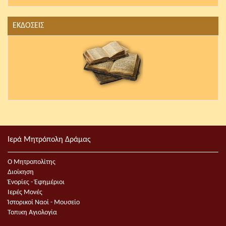
ΕΚΔΟΣΕΙΣ
Ιερά Μητρόπολη Δράμας
Ο Μητροπολίτης
Διοίκηση
Ἐνορίες - Ἐφημέριοι
Ιερές Μονές
Ἱστορικοί Ναοί - Μουσείο
Τοπικη Αγιολογία