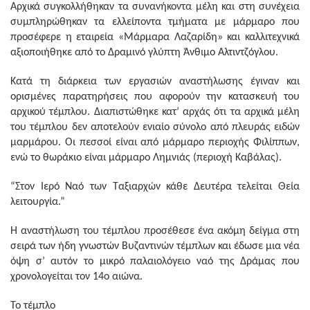
Αρχικά συγκολλήθηκαν τα συνανήκοντα μέλη και στη συνέχεια
συμπληρώθηκαν τα ελλείποντα τμήματα με μάρμαρο που
προσέφερε η εταιρεία «Μάρμαρα Λαζαρίδη» και καλλιτεχνικά
αξιοποιήθηκε από το Δραμινό γλύπτη Άνθιμο Αλτιντζόγλου.
Κατά τη διάρκεια των εργασιών αναστήλωσης έγιναν και
ορισμένες παρατηρήσεις που αφορούν την κατασκευή του
αρχικού τέμπλου. Διαπιστώθηκε κατ’ αρχάς ότι τα αρχικά μέλη
του τέμπλου δεν αποτελούν ενιαίο σύνολο από πλευράς ειδών
μαρμάρου. Οι πεσσοί είναι από μάρμαρο περιοχής Φιλίππων,
ενώ το θωράκιο είναι μάρμαρο Λημνιάς (περιοχή Καβάλας).
“Στον Ιερό Ναό των Ταξιαρχών κάθε Δευτέρα τελείται Θεία
λειτουργία.”
Η αναστήλωση του τέμπλου προσέθεσε ένα ακόμη δείγμα στη
σειρά των ήδη γνωστών Βυζαντινών τέμπλων και έδωσε μια νέα
όψη σ’ αυτόν το μικρό παλαιολόγειο ναό της Δράμας που
χρονολογείται τον 14ο αιώνα.
Το τέμπλο