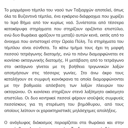
Το μαρμάρινο τέμπλο του ναού των Ταξιαρχών αποτελεί, όπως
όλα τα Βυζαντινά τέμπλα, ένα εγκάρσιο διάφραγμα που χωρίζει
το Ιερό Βήμα από τον κυρίως ναό. Συνίσταται από τέσσερα
κατακόρυφα στηρίγματα που στηρίζουν οριζόντιο επιστύλιο,
ενώ δυο θωράκια φράζουν τα μεταξύ αυτών κενά, εκτός από το
άνοιγμα που αντιστοιχεί στην Ωραία Πύλη. Τα στηρίγματα του
τέμπλου είναι σύνθετα. Το κάτω τμήμα τους έχει τη μορφή
πεσσού τετράγωνης διατομής, ενώ το πάνω διαμορφώνεται σε
κιονίσκο οκταγωνικής διατομής. Η μετάβαση από το τετράγωνο
στο οκτάγωνο γίνεται με τη βοήθεια τριγωνικών λοξών
αποτμήσεων στις τέσσερις γωνίες. Στο άνω άκρο τους
καταλήγουν σε συμφυή κιονόκρανα τα οποία διαμορφώνονται
με την βαθμιαία απόσβεση των λοξών πλευρών του
οκταγώνου. Οι κιονίσκει στηρίζουν στενό λοξότμητο ακόσμητο
επιστύλιο. Οι δυο κεντρικοί πεσσοί φέρουν ισοϋψείς συμφυείς
πεσσίσκους για τη στερέωση του βημόθυρου, από τους
οποίους λείπουν οι χαρακτηριστικές μηλόσχημες απολήξεις.
Ο ανάγλυφος διάκοσμος περιορίζεται στα θωράκια και στην