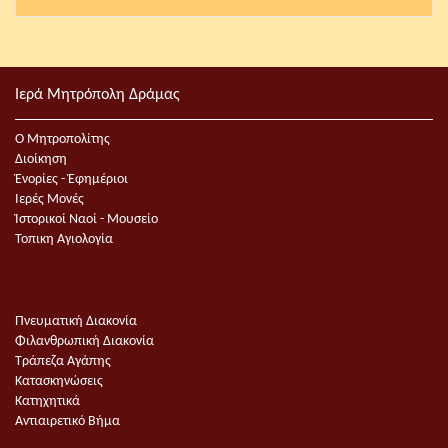
Ιερά Μητρόπολη Δράμας
Ο Μητροπολίτης
Διοίκηση
Ἐνορίες - Ἐφημέριοι
Ιερές Μονές
Ἱστορικοί Ναοί - Μουσείο
Τοπικη Αγιολογία
Πνευματική Διακονία
Φιλανθρωπική Διακονία
Τράπεζα Αγάπης
Κατασκηνώσεις
Κατηχητικά
Αντιαιρετικό Βήμα