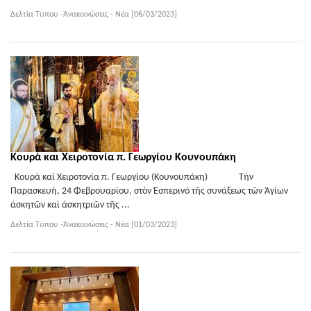
Δελτία Τύπου -Ἀνακοινώσεις - Νέα [06/03/2023]
Κουρά και Χειροτονία π. Γεωργίου Κουνουπάκη
Κουρὰ καὶ Χειροτονία π. Γεωργίου (Κουνουπάκη) Τήν
Παρασκευή, 24 Φεβρουαρίου, στὸν Ἑσπερινό τῆς συνάξεως τῶν Ἁγίων
ἀσκητῶν καὶ ἀσκητριῶν τῆς ...
Δελτία Τύπου -Ἀνακοινώσεις - Νέα [01/03/2023]