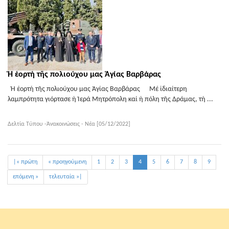
Ἡ ἑορτή τῆς πολιούχου μας Ἁγίας Βαρβάρας
Ἡ ἑορτή τῆς πολιούχου μας Ἁγίας Βαρβάρας Μέ ἰδιαίτερη
λαμπρότητα γιόρτασε ἡ Ἱερά Μητρόπολη καί ἡ πόλη τῆς Δράμας, τή ...
Δελτία Τύπου -Ἀνακοινώσεις - Νέα [05/12/2022]
|« πρώτη
« προηγούμενη
1
2
3
4
5
6
7
8
9
επόμενη »
τελευταία »|