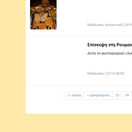
Ἐκδηλώσεις Λατρευτικές [29/0
Επίσκεψη στη Ρουμαν
Δείτε το φωτογραφικό υλι
Ἐκδηλώσεις [12/11/2010]
|« πρώτη
« προηγούμενη
23
24