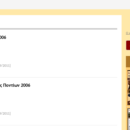
Ο 
006
9/2011]
ς Ποντίων 2006
9/2011]