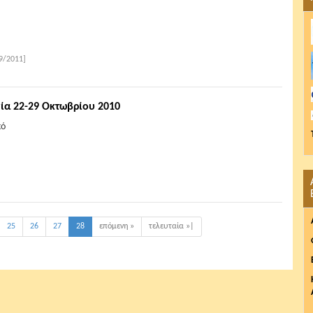
9/2011]
ία 22-29 Οκτωβρίου 2010
κό
25
26
27
28
επόμενη »
τελευταία »|