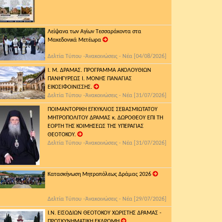
Λείψανα των Αγίων Τεσσαράκοντα στα
Μακεδονικά Μετέωρα
Δελτία Τύπου -Ἀνακοινώσεις - Νέα [04/08/2026]
Ι. Μ. ΔΡΑΜΑΣ. ΠΡΟΓΡΑΜΜΑ ΑΚΟΛΟΥΘΙΩΝ
ΠΑΝΗΓΥΡΕΩΣ Ι. ΜΟΝΗΣ ΠΑΝΑΓΙΑΣ
ΕΙΚΟΣΙΦΟΙΝΙΣΣΗΣ.
Δελτία Τύπου -Ἀνακοινώσεις - Νέα [31/07/2026]
ΠΟΙΜΑΝΤΟΡΙΚΗ ΕΓΚΥΚΛΙΟΣ ΣΕΒΑΣΜΙΩΤΑΤΟΥ
ΜΗΤΡΟΠΟΛΙΤΟΥ ΔΡΑΜΑΣ κ. ΔΩΡΟΘΕΟΥ ΕΠΙ ΤΗ
ΕΟΡΤΗ ΤΗΣ ΚΟΙΜΗΣΕΩΣ ΤΗΣ ΥΠΕΡΑΓΙΑΣ
ΘΕΟΤΟΚΟΥ.
Δελτία Τύπου -Ἀνακοινώσεις - Νέα [31/07/2026]
Κατασκήνωση Μητροπόλεως Δράμας 2026
Δελτία Τύπου -Ἀνακοινώσεις - Νέα [29/07/2026]
Ι.Ν. ΕΙΣΟΔΙΩΝ ΘΕΟΤΟΚΟΥ ΧΩΡΙΣΤΗΣ ΔΡΑΜΑΣ -
ΠΡΟΣΚΥΝΗΜΑΤΙΚΗ ΕΚΔΡΟΜΗ