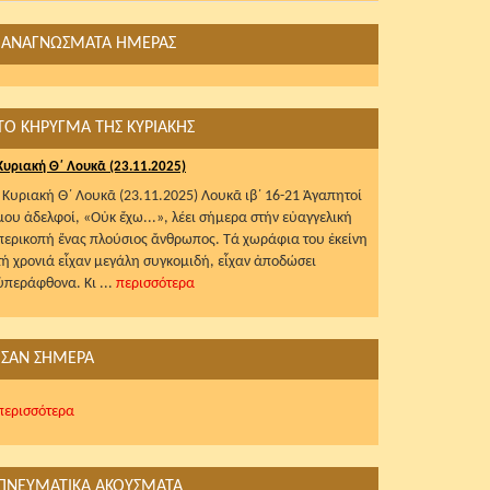
ΑΝΑΓΝΩΣΜΑΤΑ ΗΜΕΡΑΣ
ΤΟ ΚΗΡΥΓΜΑ ΤΗΣ ΚΥΡΙΑΚΗΣ
Κυριακή Θ΄ Λουκᾶ (23.11.2025)
Κυριακή Θ΄ Λουκᾶ (23.11.2025) Λουκᾶ ιβ΄ 16-21 Ἀγαπητοί
μου ἀδελφοί, «Οὐκ ἔχω...», λέει σήμερα στήν εὐαγγελική
περικοπή ἕνας πλούσιος ἄνθρωπος. Τά χωράφια του ἐκείνη
τή χρονιά εἶχαν μεγάλη συγκομιδή, εἶχαν ἀποδώσει
ὑπεράφθονα. Κι ...
περισσότερα
ΣΑΝ ΣΗΜΕΡΑ
περισσότερα
ΠΝΕΥΜΑΤΙΚΑ ΑΚΟΥΣΜΑΤΑ