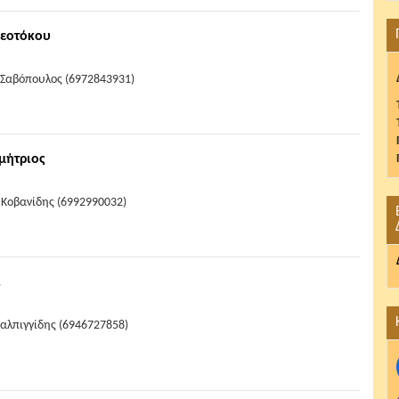
Θεοτόκου
 Σαβόπουλος (6972843931)
μήτριος
 Κοβανίδης (6992990032)
ι
Σαλπιγγίδης (6946727858)