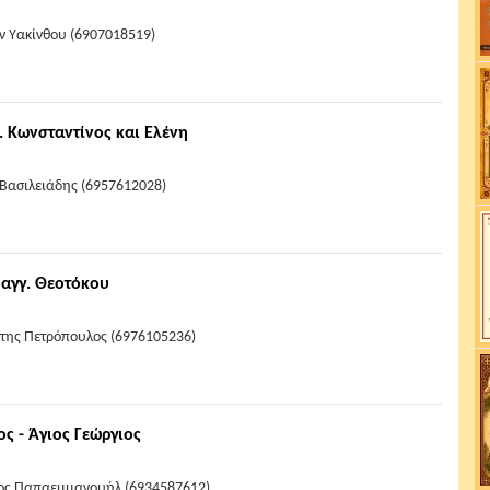
ν Υακίνθου (6907018519)
. Κωνσταντίνος και Ελένη
 Βασιλειάδης (6957612028)
υαγγ. Θεοτόκου
ώτης Πετρόπουλος (6976105236)
ς - Άγιος Γεώργιος
ιος Παπαεμμανουήλ (6934587612)