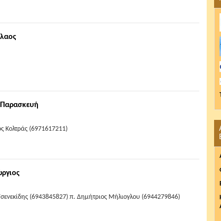
όλαος
. Παρασκευή
ς Κολτράς (6971617211)
ώργιος
 Τσενεκίδης (6943845827) π. Δημήτριος Μήλιογλου (6944279846)