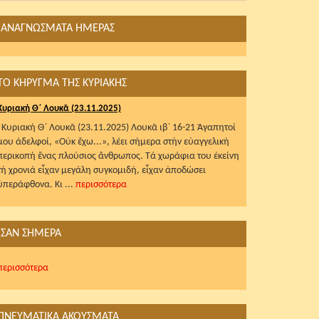
ΑΝΑΓΝΩΣΜΑΤΑ ΗΜΕΡΑΣ
ΤΟ ΚΗΡΥΓΜΑ ΤΗΣ ΚΥΡΙΑΚΗΣ
Κυριακή Θ΄ Λουκᾶ (23.11.2025)
Κυριακή Θ΄ Λουκᾶ (23.11.2025) Λουκᾶ ιβ΄ 16-21 Ἀγαπητοί
μου ἀδελφοί, «Οὐκ ἔχω...», λέει σήμερα στήν εὐαγγελική
περικοπή ἕνας πλούσιος ἄνθρωπος. Τά χωράφια του ἐκείνη
τή χρονιά εἶχαν μεγάλη συγκομιδή, εἶχαν ἀποδώσει
ὑπεράφθονα. Κι ...
περισσότερα
ΣΑΝ ΣΗΜΕΡΑ
περισσότερα
ΠΝΕΥΜΑΤΙΚΑ ΑΚΟΥΣΜΑΤΑ