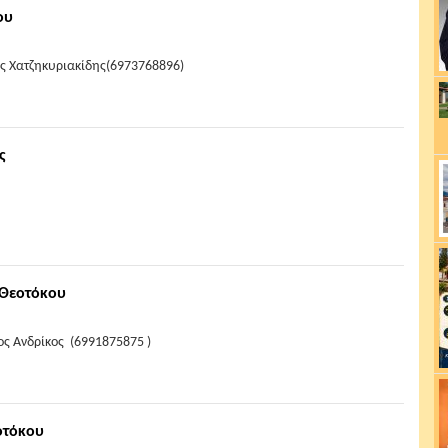
ου
ης Χατζηκυριακίδης(6973768896)
ς
 Θεοτόκου
ος Ανδρίκος (6991875875 )
οτόκου