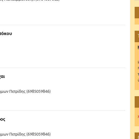
οτόκου
χαι
ήμων Πετρίδης (6985059846)
ρος
ήμων Πετρίδης (6985059846)