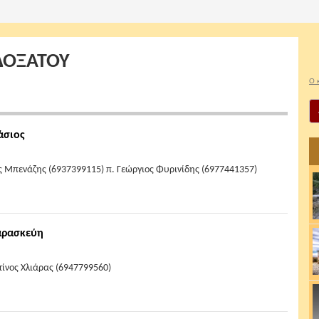
 ΔΟΞΑΤΟΥ
Ο 
άσιος
ς Μπενάζης (6937399115) π. Γεώργιος Φυρινίδης (6977441357)
Παρασκεύη
τίνος Χλιάρας (6947799560)