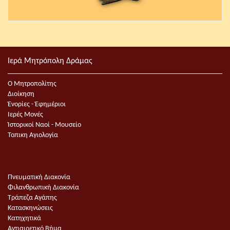
Ιερά Μητρόπολη Δράμας
Ο Μητροπολίτης
Διοίκηση
Ἐνορίες - Ἐφημέριοι
Ιερές Μονές
Ἱστορικοί Ναοί - Μουσείο
Τοπικη Αγιολογία
Πνευματική Διακονία
Φιλανθρωπική Διακονία
Τράπεζα Αγάπης
Κατασκηνώσεις
Κατηχητικά
Αντιαιρετικό Βήμα