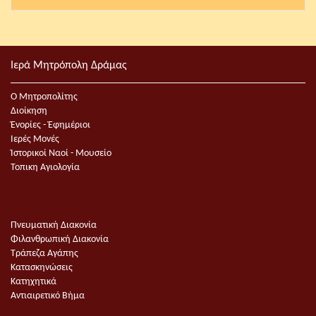
Ιερά Μητρόπολη Δράμας
Ο Μητροπολίτης
Διοίκηση
Ἐνορίες - Ἐφημέριοι
Ιερές Μονές
Ἱστορικοί Ναοί - Μουσείο
Τοπικη Αγιολογία
Πνευματική Διακονία
Φιλανθρωπική Διακονία
Τράπεζα Αγάπης
Κατασκηνώσεις
Κατηχητικά
Αντιαιρετικό Βήμα